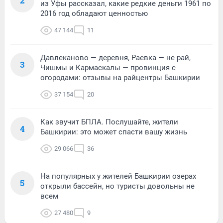
2
из Уфы рассказал, какие редкие деньги 1961 по
2016 год обладают ценностью
47 144
11
Давлеканово — деревня, Раевка — не рай,
3
Чишмы и Кармаскалы — провинция с
огородами: отзывы на райцентры Башкирии
37 154
20
Как звучит БПЛА. Послушайте, жители
4
Башкирии: это может спасти вашу жизнь
29 066
36
На популярных у жителей Башкирии озерах
5
открыли бассейн, но туристы довольны не
всем
27 480
9