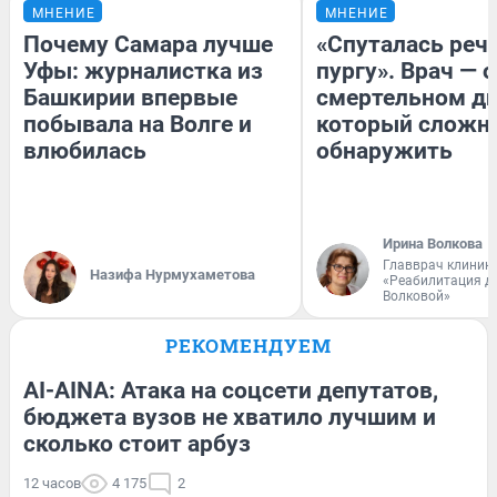
МНЕНИЕ
МНЕНИЕ
Почему Самара лучше
«Спуталась речь
Уфы: журналистка из
пургу». Врач — о
Башкирии впервые
смертельном ди
побывала на Волге и
который сложн
влюбилась
обнаружить
Ирина Волкова
Главврач клиник
Назифа Нурмухаметова
«Реабилитация д
Волковой»
РЕКОМЕНДУЕМ
AI-AINA: Атака на соцсети депутатов,
бюджета вузов не хватило лучшим и
сколько стоит арбуз
12 часов
4 175
2