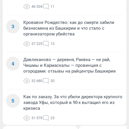
46 534
11
Кровавое Рождество: как до смерти забили
3
бизнесмена из Башкирии и что стало с
организатором убийства
37 225
13
Давлеканово — деревня, Раевка — не рай,
4
Чишмы и Кармаскалы — провинция с
огородами: отзывы на райцентры Башкирии
32 680
20
Как по заказу. За что убили директора крупного
5
завода Уфы, который в 90-х вытащил его из
кризиса
31 579
23