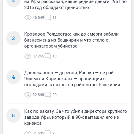
из Уфы рассказал, какие редкие деньги 1961 по
2016 год обладают ценностью
46 549
11
Кровавое Рождество: как до смерти забили
3
бизнесмена из Башкирии и что стало с
организатором убийства
37 265
13
Давлеканово — деревня, Раевка — не рай,
4
Чишмы и Кармаскалы — провинция с
огородами: отзывы на райцентры Башкирии
32 848
20
Как по заказу. За что убили директора крупного
5
завода Уфы, который в 90-х вытащил его из
кризиса
31 605
23