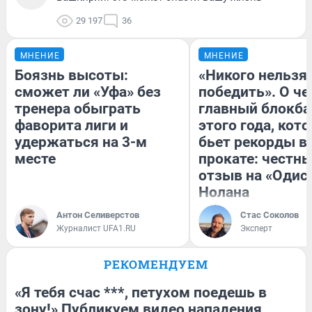
29 197
36
МНЕНИЕ
МНЕНИЕ
Боязнь высоты:
«Никого нельзя
сможет ли «Уфа» без
победить». О ч
тренера обыграть
главный блокба
фаворита лиги и
этого года, кот
удержаться на 3-м
бьет рекорды в
месте
прокате: честн
отзыв на «Одис
Нолана
Антон Селиверстов
Стас Соколов
Журналист UFA1.RU
Эксперт
РЕКОМЕНДУЕМ
«Я тебя счас ***, петухом поедешь в
зону!» Публикуем видео нападения