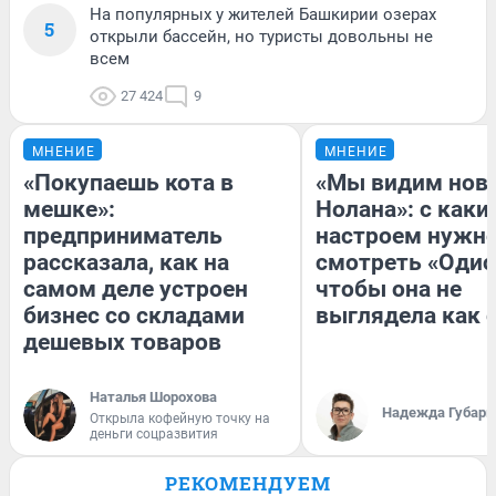
На популярных у жителей Башкирии озерах
5
открыли бассейн, но туристы довольны не
всем
27 424
9
МНЕНИЕ
МНЕНИЕ
«Покупаешь кота в
«Мы видим нов
мешке»:
Нолана»: с каки
предприниматель
настроем нужн
рассказала, как на
смотреть «Одис
самом деле устроен
чтобы она не
бизнес со складами
выглядела как 
дешевых товаров
Наталья Шорохова
Надежда Губарь
Открыла кофейную точку на
деньги соцразвития
РЕКОМЕНДУЕМ