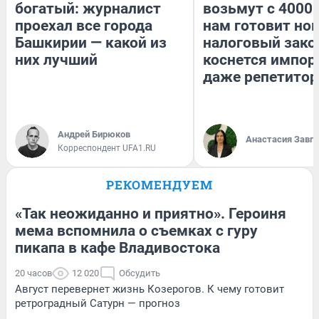
богатый: журналист
возьмут с 4000.
проехал все города
нам готовит но
Башкирии — какой из
налоговый зако
них лучший
коснется импор
даже репетитор
Андрей Бирюков
Анастасия Завг
Корреспондент UFA1.RU
РЕКОМЕНДУЕМ
«Так неожиданно и приятно». Героиня
мема вспомнила о съемках с гуру
пикапа в кафе Владивостока
20 часов
12 020
Обсудить
Август перевернет жизнь Козерогов. К чему готовит
ретроградный Сатурн — прогноз