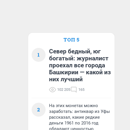
ТОП 5
Север бедный, юг
1
богатый: журналист
проехал все города
Башкирии — какой из
них лучший
102 205
165
На этих монетах можно
2
заработать: антиквар из Уфы
рассказал, какие редкие
деньги 1961 по 2016 год
обладают ценностью