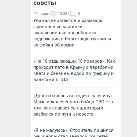
советы
20 часов
13 384
5
Уважал иноагентов и размещал
фривольные картинки:
эксклюзивные подробности
задержания в Волгограде мужчины
за фейки об армии
«На 18 отдыхающих 18 поваров». Как
проходит лето в Крыму с перебоями
света и бензина, водой по графику и
налетами БПЛА
«Долго боялась выходить на улицу».
Мама искалеченного бойца СВО — о
том, как спасает сына, который
разбился по пути к невесте
«Я не жалуюсь». Строитель лишился
рук и ног и стал звездой соцсетей: