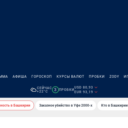
АММА
АФИША
ГОРОСКОП
КУРСЫ ВАЛЮТ
ПРОБКИ
ZODY
И
USD 80,93
СЕЙЧАС
3
ПРОБКИ
+22°C
EUR 93,19
сность в Башкирии
Заказное убийство в Уфе 2000-х
Кто в Башкирии 