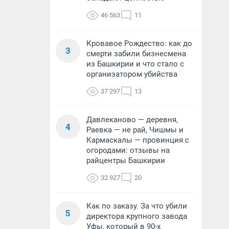
46 563
11
Кровавое Рождество: как до
3
смерти забили бизнесмена
из Башкирии и что стало с
организатором убийства
37 297
13
Давлеканово — деревня,
4
Раевка — не рай, Чишмы и
Кармаскалы — провинция с
огородами: отзывы на
райцентры Башкирии
32 927
20
Как по заказу. За что убили
5
директора крупного завода
Уфы, который в 90-х