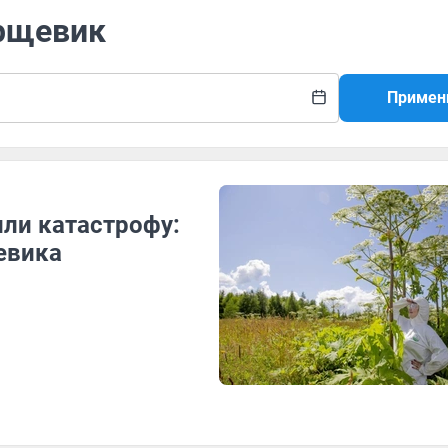
орщевик
Примен
или катастрофу:
евика