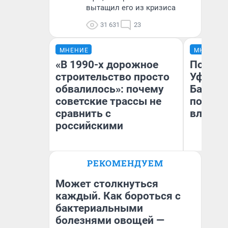
вытащил его из кризиса
31 631
23
МНЕНИЕ
МНЕНИЕ
«В 1990-х дорожное
Почему
строительство просто
Уфы: ж
обвалилось»: почему
Башкир
советские трассы не
побыва
сравнить с
влюбил
российскими
Олег Арефьев
РЕКОМЕНДУЕМ
Блогер, предприниматель,
На
владелец в транспортном
бизнесе
Может столкнуться
каждый. Как бороться с
бактериальными
болезнями овощей —