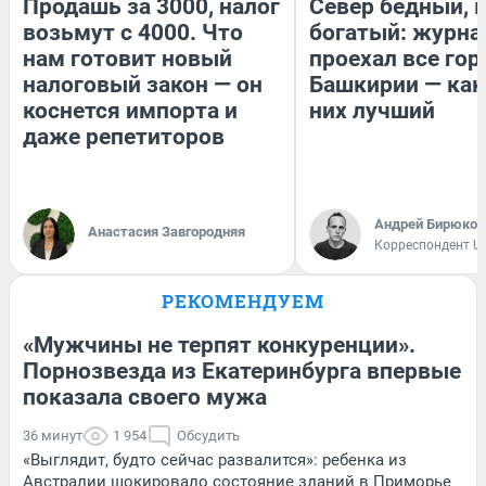
Продашь за 3000, налог
Север бедный, 
возьмут с 4000. Что
богатый: журна
нам готовит новый
проехал все гор
налоговый закон — он
Башкирии — как
коснется импорта и
них лучший
даже репетиторов
Андрей Бирюков
Анастасия Завгородняя
Корреспондент U
РЕКОМЕНДУЕМ
«Мужчины не терпят конкуренции».
Порнозвезда из Екатеринбурга впервые
показала своего мужа
36 минут
1 954
Обсудить
«Выглядит, будто сейчас развалится»: ребенка из
Австралии шокировало состояние зданий в Приморье