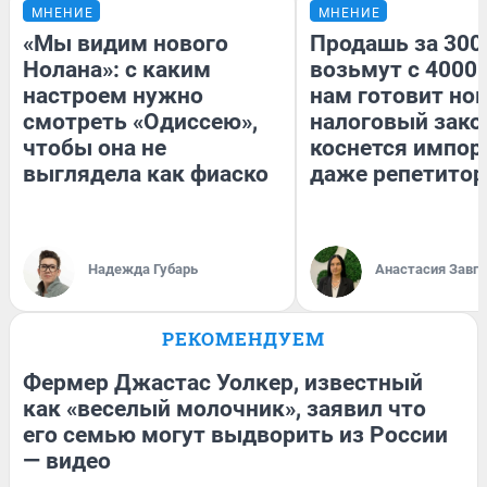
МНЕНИЕ
МНЕНИЕ
«Мы видим нового
Продашь за 3000
Нолана»: с каким
возьмут с 4000.
настроем нужно
нам готовит но
смотреть «Одиссею»,
налоговый зако
чтобы она не
коснется импор
выглядела как фиаско
даже репетитор
Надежда Губарь
Анастасия Завг
РЕКОМЕНДУЕМ
Фермер Джастас Уолкер, известный
как «веселый молочник», заявил что
его семью могут выдворить из России
— видео