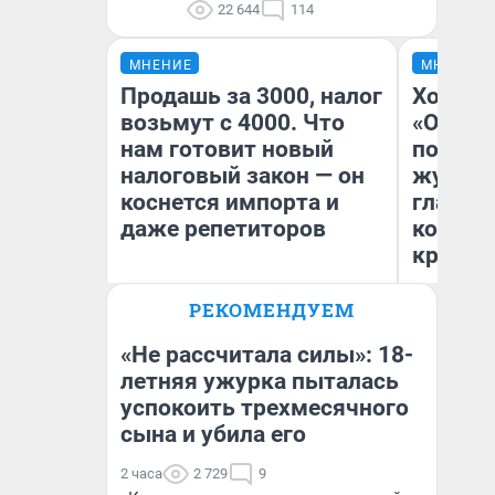
22 644
114
МНЕНИЕ
МНЕНИЕ
Продашь за 3000, налог
Хоть к
возьмут с 4000. Что
«Одисс
нам готовит новый
понрав
налоговый закон — он
журнал
коснется импорта и
главны
даже репетиторов
которы
критик
РЕКОМЕНДУЕМ
Ан
Анастасия Завгородняя
Жу
«Не рассчитала силы»: 18-
летняя ужурка пыталась
успокоить трехмесячного
сына и убила его
2 часа
2 729
9