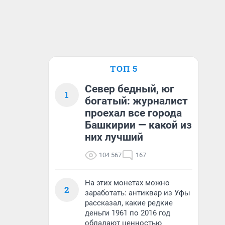
ТОП 5
Север бедный, юг
1
богатый: журналист
проехал все города
Башкирии — какой из
них лучший
104 567
167
На этих монетах можно
2
заработать: антиквар из Уфы
рассказал, какие редкие
деньги 1961 по 2016 год
обладают ценностью