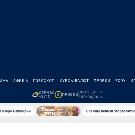
АММА
АФИША
ГОРОСКОП
КУРСЫ ВАЛЮТ
ПРОБКИ
ZODY
И
USD 81,41
СЕЙЧАС
4
ПРОБКИ
+27°C
EUR 94,06
е озеро Башкирии
Все еще нельзя заправлять