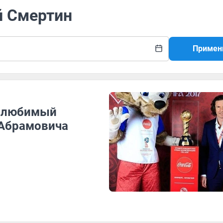
й Смертин
Примен
т любимый
 Абрамовича