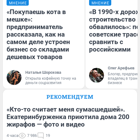
МНЕНИЕ
МНЕНИЕ
«Покупаешь кота в
«В 1990-х доро
мешке»:
строительство 
предприниматель
обвалилось»: п
рассказала, как на
советские трас
самом деле устроен
сравнить с
бизнес со складами
российскими
дешевых товаров
Олег Арефьев
Наталья Шорохова
Блогер, предприн
Открыла кофейную точку на
владелец в тран
деньги соцразвития
бизнесе
РЕКОМЕНДУЕМ
«Кто-то считает меня сумасшедшей».
Екатеринбурженка приютила дома 200
жирафов — фото и видео
4 часа
7 986
19