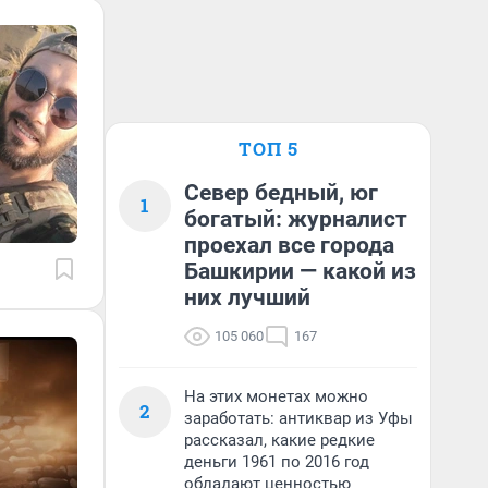
ТОП 5
Север бедный, юг
1
богатый: журналист
проехал все города
Башкирии — какой из
них лучший
105 060
167
На этих монетах можно
2
заработать: антиквар из Уфы
рассказал, какие редкие
деньги 1961 по 2016 год
обладают ценностью