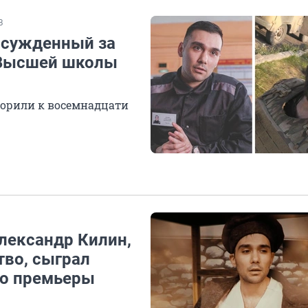
В
 осужденный за
 Высшей школы
ворили к восемнадцати
лександр Килин,
тво, сыграл
ео премьеры