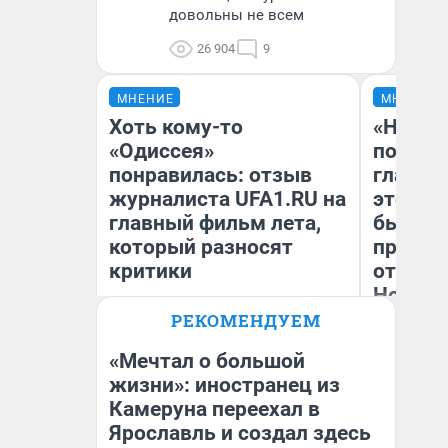
довольны не всем
26 904
9
МНЕНИЕ
МНЕНИЕ
Хоть кому-то
«Никог
«Одиссея»
победи
понравилась: отзыв
главны
журналиста UFA1.RU на
этого г
главный фильм лета,
бьет р
который разносят
прокат
критики
отзыв 
Нолана
РЕКОМЕНДУЕМ
Антон Селиверстов
Ст
Журналист UFA1.RU
Эк
«Мечтал о большой
жизни»: иностранец из
Камеруна переехал в
Ярославль и создал здесь