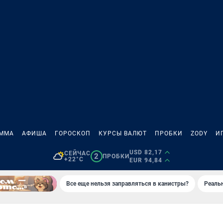
АММА
АФИША
ГОРОСКОП
КУРСЫ ВАЛЮТ
ПРОБКИ
ZODY
И
USD 82,17
СЕЙЧАС
2
ПРОБКИ
+22°C
EUR 94,84
Все еще нельзя заправляться в канистры?
Реаль