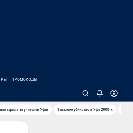
ГРЫ
ПРОМОКОДЫ
ные зарплаты учителей Уфы
Заказное убийство в Уфе 2000-х
Каким