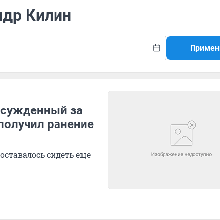
ндр Килин
Примен
 осужденный за
 получил ранение
 оставалось сидеть еще