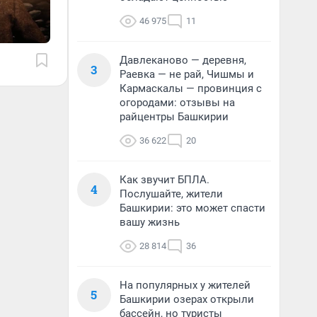
46 975
11
Давлеканово — деревня,
3
Раевка — не рай, Чишмы и
Кармаскалы — провинция с
огородами: отзывы на
райцентры Башкирии
36 622
20
Как звучит БПЛА.
4
Послушайте, жители
Башкирии: это может спасти
вашу жизнь
28 814
36
На популярных у жителей
5
Башкирии озерах открыли
бассейн, но туристы