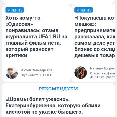
МНЕНИЕ
МНЕНИЕ
Хоть кому-то
«Покупаешь кот
«Одиссея»
мешке»:
понравилась: отзыв
предпринимате
журналиста UFA1.RU на
рассказала, как
главный фильм лета,
самом деле уст
который разносят
бизнес со скла
критики
дешевых товар
Наталья Шорохо
Антон Селиверстов
Открыла кофейну
Журналист UFA1.RU
деньги соцразви
РЕКОМЕНДУЕМ
«Шрамы болят ужасно».
Екатеринбурженка, которую облили
кислотой по указке бывшего,