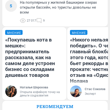
На популярных у жителей Башкирии озерах
5
открыли бассейн, но туристы довольны не
всем
27 017
9
МНЕНИЕ
МНЕНИЕ
«Покупаешь кота в
«Никого нельзя
мешке»:
победить». О ч
предприниматель
главный блокба
рассказала, как на
этого года, кот
самом деле устроен
бьет рекорды в
бизнес со складами
прокате: честн
дешевых товаров
отзыв на «Одис
Нолана
Наталья Шорохова
Стас Соколов
Открыла кофейную точку на
Эксперт
деньги соцразвития
РЕКОМЕНДУЕМ