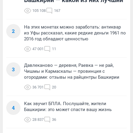
Башкирии — какой из них лучший
105 108
167
На этих монетах можно заработать: антиквар
2
из Уфы рассказал, какие редкие деньги 1961 по
2016 год обладают ценностью
47 001
11
Давлеканово — деревня, Раевка — не рай,
3
Чишмы и Кармаскалы — провинция с
огородами: отзывы на райцентры Башкирии
36 701
20
Как звучит БПЛА. Послушайте, жители
4
Башкирии: это может спасти вашу жизнь
28 837
36