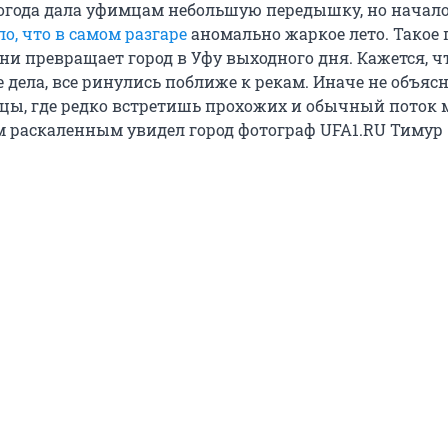
огода дала уфимцам небольшую передышку, но начало
о, что в самом разгаре
аномально жаркое лето. Такое 
ни превращает город в Уфу выходного дня. Кажется, чт
 дела, все ринулись поближе к рекам. Иначе не объяс
цы, где редко встретишь прохожих и обычный поток
м раскаленным увидел город фотограф UFA1.RU Тимур