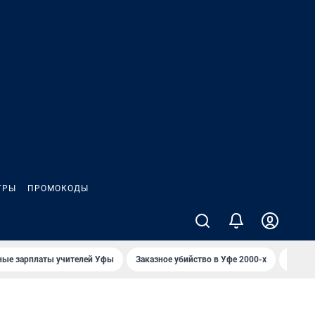
ГРЫ
ПРОМОКОДЫ
ные зарплаты учителей Уфы
Заказное убийство в Уфе 2000-х
Каким