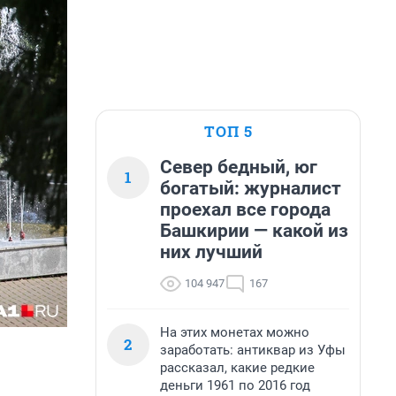
ТОП 5
Север бедный, юг
1
богатый: журналист
проехал все города
Башкирии — какой из
них лучший
104 947
167
На этих монетах можно
2
заработать: антиквар из Уфы
рассказал, какие редкие
деньги 1961 по 2016 год