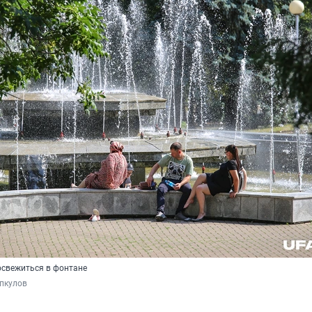
освежиться в фонтане
пкулов