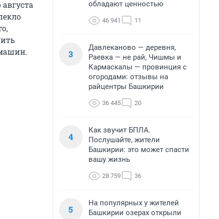
обладают ценностью
 августа
пекло
46 941
11
о,
нить
Давлеканово — деревня,
 машин.
3
Раевка — не рай, Чишмы и
Кармаскалы — провинция с
огородами: отзывы на
райцентры Башкирии
36 445
20
Как звучит БПЛА.
4
Послушайте, жители
Башкирии: это может спасти
вашу жизнь
28 759
36
На популярных у жителей
5
Башкирии озерах открыли