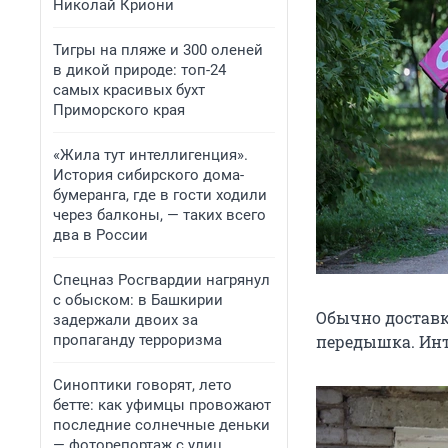
Николай Криони
Тигры на пляже и 300 оленей
в дикой природе: топ-24
самых красивых бухт
Приморского края
«Жила тут интеллигенция».
История сибирского дома-
бумеранга, где в гости ходили
через балконы, — таких всего
два в России
Спецназ Росгвардии нагрянул
с обыском: в Башкирии
Обычно доставка
задержали двоих за
пропаганду терроризма
передышка. Инт
Синоптики говорят, лето
бетте: как уфимцы провожают
последние солнечные деньки
— фоторепортаж с улиц