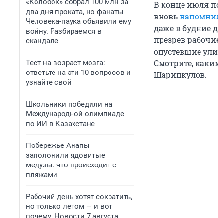
«Колобок» собрал 100 млн за
В конце июля п
два дня проката, но фанаты
вновь
напомнил
Человека-паука объявили ему
даже в будние д
войну. Разбираемся в
презрев рабочие
скандале
опустевшие ули
Смотрите, каки
Тест на возраст мозга:
ответьте на эти 10 вопросов и
Шарипкулов.
узнайте свой
Школьники победили на
Международной олимпиаде
по ИИ в Казахстане
Побережье Анапы
заполонили ядовитые
медузы: что происходит с
пляжами
Рабочий день хотят сократить,
но только летом — и вот
почему. Новости 7 августа