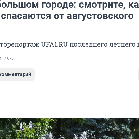
большом городе: смотрите, к
спасаются от августовского
торепортаж UFA1.RU последнего летнего
7 675
 комментарий