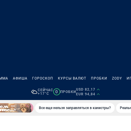
АММА
АФИША
ГОРОСКОП
КУРСЫ ВАЛЮТ
ПРОБКИ
ZODY
И
USD 82,17
СЕЙЧАС
0
ПРОБКИ
+17°C
EUR 94,84
Все еще нельзя заправляться в канистры?
Реаль