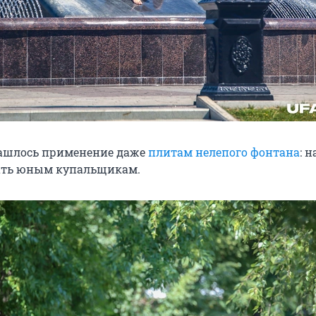
нашлось применение даже
плитам нелепого фонтана
: 
ать юным купальщикам.