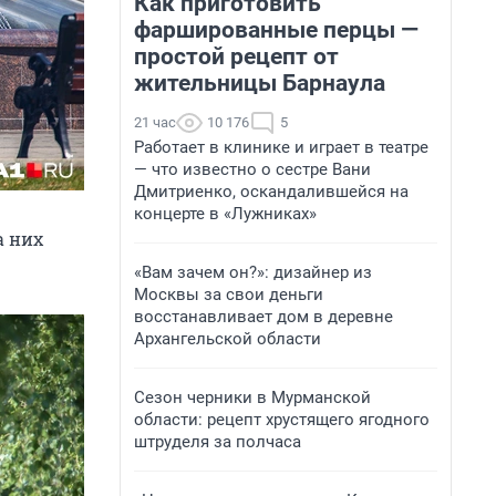
Как приготовить
фаршированные перцы —
простой рецепт от
жительницы Барнаула
21 час
10 176
5
Работает в клинике и играет в театре
— что известно о сестре Вани
Дмитриенко, оскандалившейся на
концерте в «Лужниках»
на них
«Вам зачем он?»: дизайнер из
Москвы за свои деньги
восстанавливает дом в деревне
Архангельской области
Сезон черники в Мурманской
области: рецепт хрустящего ягодного
штруделя за полчаса