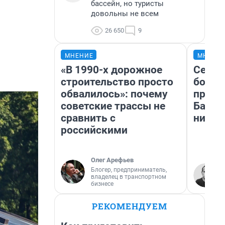
бассейн, но туристы
довольны не всем
26 650
9
МНЕНИЕ
МНЕНИ
«В 1990-х дорожное
Север
строительство просто
богат
обвалилось»: почему
проех
советские трассы не
Башки
сравнить с
них л
российскими
Олег Арефьев
Блогер, предприниматель,
владелец в транспортном
бизнесе
РЕКОМЕНДУЕМ