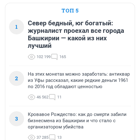
ТОП 5
Север бедный, юг богатый:
1
журналист проехал все города
Башкирии — какой из них
лучший
102 199
165
На этих монетах можно заработать: антиквар
2
из Уфы рассказал, какие редкие деньги 1961
по 2016 год обладают ценностью
46 562
11
Кровавое Рождество: как до смерти забили
3
бизнесмена из Башкирии и что стало с
организатором убийства
37 285
13