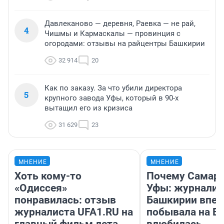
Давлеканово — деревня, Раевка — не рай,
4
Чишмы и Кармаскалы — провинция с
огородами: отзывы на райцентры Башкирии
32 914
20
Как по заказу. За что убили директора
5
крупного завода Уфы, который в 90-х
вытащил его из кризиса
31 629
23
МНЕНИЕ
МНЕНИЕ
Хоть кому-то
Почему Самара
«Одиссея»
Уфы: журналис
понравилась: отзыв
Башкирии впе
журналиста UFA1.RU на
побывала на Во
главный фильм лета,
влюбилась