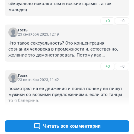
сёксуально наколки там и всякие шрамы . а так 
молодец .
+0
–0
Гость
23 сентября 2023, 12:19
Что такое сексуальность? Это концентрация 
сознания человека в промежности и, естественно, 
желание это демонстрировать. Потому как 
демонстрировать больше и нечего. Человек садится 
+0
–0
на эту волну, как на скейт, а дальше только движение 
вниз, в выгребную яму. А вы с ними ещё и беседы 
Гость
беседуете. Фу.....
23 сентября 2023, 11:42
посмотрел на ее движения и понял почему ей пишут 
мужики со всякими предложениями. если это танцы 
то я балерина.
+0
–0
Читать все комментарии