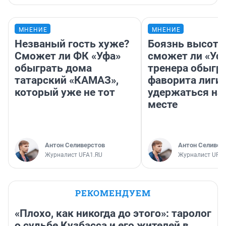
МНЕНИЕ
МНЕНИЕ
Незваный гость хуже?
Боязнь высоты
Сможет ли ФК «Уфа»
сможет ли «Уфа
обыграть дома
тренера обыгр
татарский «КАМАЗ»,
фаворита лиги 
который уже не тот
удержаться на
месте
Антон Селиверстов
Антон Селивер
Журналист UFA1.RU
Журналист UFA1
РЕКОМЕНДУЕМ
«Плохо, как никогда до этого»: таролог
о судьбе Кузбасса и его жителей в