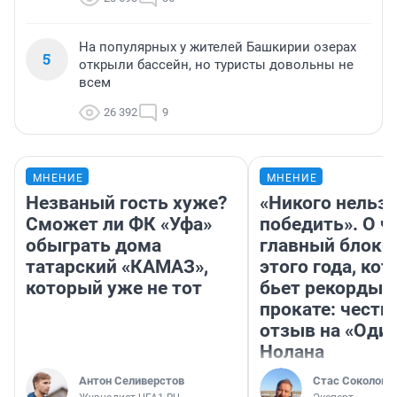
На популярных у жителей Башкирии озерах
5
открыли бассейн, но туристы довольны не
всем
26 392
9
МНЕНИЕ
МНЕНИЕ
Незваный гость хуже?
«Никого нельз
Сможет ли ФК «Уфа»
победить». О ч
обыграть дома
главный блокб
татарский «КАМАЗ»,
этого года, ко
который уже не тот
бьет рекорды 
прокате: честн
отзыв на «Оди
Нолана
Антон Селиверстов
Стас Соколов