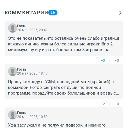
КОММЕНТАРИИ
26
Гость
20 мая 2025, 20:41
Это не показатель,что остались.очень слабо играли..в 
каждую линию,нужны более сильные игроки!!!по 2 
минимум..ну и у играть балласт там 8 игроков..на 
выход
+0
–0
Гость
20 мая 2025, 18:47
Прошу команду г. УФЫ, последний матч(крайний) с 
командой Ротор, сыграть от души, по полной 
программе, порадуйте своих болельщиков и возвысте 
себя. Пусть наш болельщик, который переживает за 
+2
–0
ваше состояние, пусть получит заряд бодрости и 
надежды на то, что футбол Башкортостана , как 
Гость
минимум останется на завоеванных позициях и 
20 мая 2025, 10:59
завоюет свое заслуженное место в премьер - лиге 
Уфа заслужил а не получил подарок, и немного 
страны. Я только этого хочу! Удачи Вам всем!