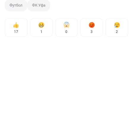
Футбол
ФК Уфа
17
1
0
3
2