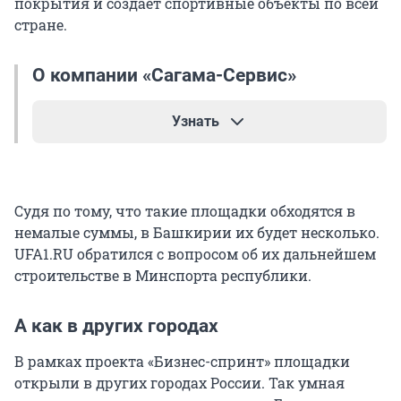
покрытия и создает спортивные объекты по всей
стране.
О компании «Сагама-Сервис»
Узнать
По данным сервиса «Контур.Фокус», фирма
образована в 2013 году. Директором является
Судя по тому, что такие площадки обходятся в
Владимир Сергеев, а владельцем — Игорь
немалые суммы, в Башкирии их будет несколько.
Балабанович. Бизнесмен также числится в
UFA1.RU обратился с вопросом об их дальнейшем
списке учредителей ряда других компаний,
строительстве в Минспорта республики.
которые тоже связаны с деятельностью по
созданию спортплощадок («Раббер Флоринг
Сагама», «ТД Экостеп», ТД «Экостэп», «Индовер
А как в других городах
63»). За 2021 год выручка «Сагама-Сервис»
В рамках проекта «Бизнес-спринт» площадки
составила 154 миллиона рублей, а чистая
открыли в других городах России. Так умная
прибыль — 28 миллионов рублей.