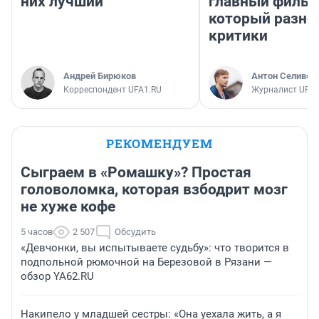
них лучший
главный фильм
который разно
критики
Андрей Бирюков
Антон Селивер
Корреспондент UFA1.RU
Журналист UFA1
РЕКОМЕНДУЕМ
Сыграем в «Ромашку»? Простая
головоломка, которая взбодрит мозг
не хуже кофе
5 часов
2 507
Обсудить
«Девчонки, вы испытываете судьбу»: что творится в
подпольной рюмочной на Березовой в Рязани —
обзор YA62.RU
Накипело у младшей сестры: «Она уехала жить, а я