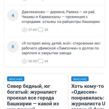
Давлеканово — деревня, Раевка — не рай,
4
Чишмы и Кармаскалы — провинция с
огородами: отзывы на райцентры Башкирии
37 451
20
«Я потерял жену, детей, всё»: откровения экс-
5
рабочего уфимской «Лампочки» о долгах по
зарплате и закрытии завода
30 357
64
МНЕНИЕ
МНЕНИЕ
Север бедный, юг
Хоть кому-то
богатый: журналист
«Одиссея»
проехал все города
понравилась: 
Башкирии — какой из
журналиста UF