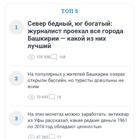
ТОП 5
Север бедный, юг богатый:
1
журналист проехал все города
Башкирии — какой из них
лучший
105 938
168
На популярных у жителей Башкирии озерах
2
открыли бассейн, но туристы довольны не
всем
70 643
18
На этих монетах можно заработать: антиквар
3
из Уфы рассказал, какие редкие деньги 1961
по 2016 год обладают ценностью
47 260
11