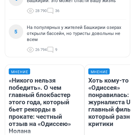
Башкирии: это может спасти вашу жизнь
28 790
36
На популярных у жителей Башкирии озерах
5
открыли бассейн, но туристы довольны не
всем
26 794
9
МНЕНИЕ
МНЕНИЕ
«Никого нельзя
Хоть кому-то
победить». О чем
«Одиссея»
главный блокбастер
понравилась: 
этого года, который
журналиста UF
бьет рекорды в
главный фильм
прокате: честный
который разно
отзыв на «Одиссею»
критики
Нолана