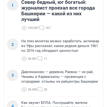
Север бедный, юг богатый:
1
журналист проехал все города
Башкирии — какой из них
лучший
105 007
167
На этих монетах можно заработать: антиквар
2
из Уфы рассказал, какие редкие деньги 1961
по 2016 год обладают ценностью
46 961
11
Давлеканово — деревня, Раевка — не рай,
3
Чишмы и Кармаскалы — провинция с
огородами: отзывы на райцентры Башкирии
36 545
20
Как звучит БПЛА. Послушайте, жители
4