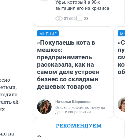
Уфы, который в 90-х
вытащил его из кризиса
31 605
23
МНЕНИЕ
МНЕНИ
«Покупаешь кота в
«Спут
мешке»:
пургу»
предприниматель
смерт
рассказала, как на
котор
самом деле устроен
обнар
бизнес со складами
рсио
дешевых товаров
детьми,
оходило
слеть ей
Наталья Шорохова
Открыла кофейную точку на
их
деньги соцразвития
РЕКОМЕНДУЕМ
ьно на