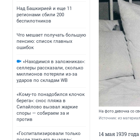
Над Башкирией и еще 11
регионами сбили 200
беспилотников
Что мешает получать большую
пенсию: список главных
ошибок
«Находимся в заложниках»:
селлеры рассказали, сколько
миллионов потеряли из-за
ударов по складам WB
«Кому-то понадобился клочок
берега»: снос пляжа в
Сипайлово вызвал жаркие
На фото девочка со 
споры — собираем за и
Источник: 
из материа
против
«Госпитализировали только
14 мая 1939 го
после третьего вызова»: