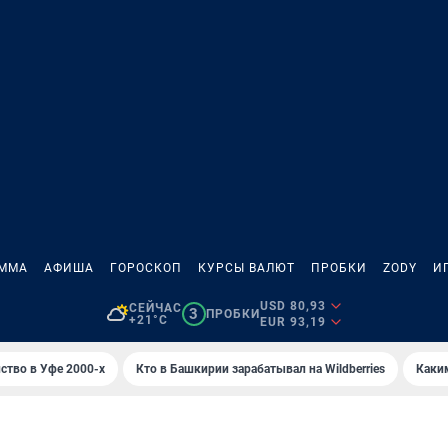
АММА
АФИША
ГОРОСКОП
КУРСЫ ВАЛЮТ
ПРОБКИ
ZODY
И
USD 80,93
СЕЙЧАС
3
ПРОБКИ
+21°C
EUR 93,19
ство в Уфе 2000-х
Кто в Башкирии зарабатывал на Wildberries
Каки