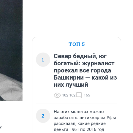
ТОП 5
Север бедный, юг
1
богатый: журналист
проехал все города
Башкирии — какой из
них лучший
102 162
165
На этих монетах можно
2
заработать: антиквар из Уфы
рассказал, какие редкие
и
деньги 1961 по 2016 год