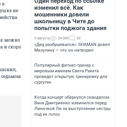
Один переход по ссылке
 к
изменил всё. Как
вушке не
мошенники довели
мейства
школьницу в Чите до
попытки поджога здания
5 августа
24 009
43
ак можно
«Дед разбушевался»: SHAMAN довел
а и скоро
Мизулину — что он натворил
Популярный фитнес-тренер с
ановил,
мировым именем Света Ракета
а седьмом
проведет открытую тренировку для
сургутян
Когда концерт обернулся скандалом.
Ваня Дмитриенко извинился перед
Линочкой Ли за выступление сестры
под ее голос