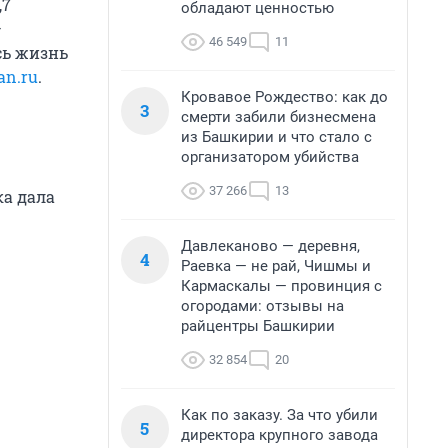
,7
обладают ценностью
—
46 549
11
сь жизнь
n.ru
.
Кровавое Рождество: как до
3
смерти забили бизнесмена
из Башкирии и что стало с
организатором убийства
37 266
13
ка дала
Давлеканово — деревня,
4
Раевка — не рай, Чишмы и
Кармаскалы — провинция с
огородами: отзывы на
райцентры Башкирии
32 854
20
Как по заказу. За что убили
5
директора крупного завода