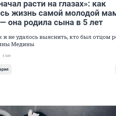
ачал расти на глазах»: как
сь жизнь самой молодой ма
— она родила сына в 5 лет
 и не удалось выяснить, кто был отцом 
Лины Медины
5 549
ария