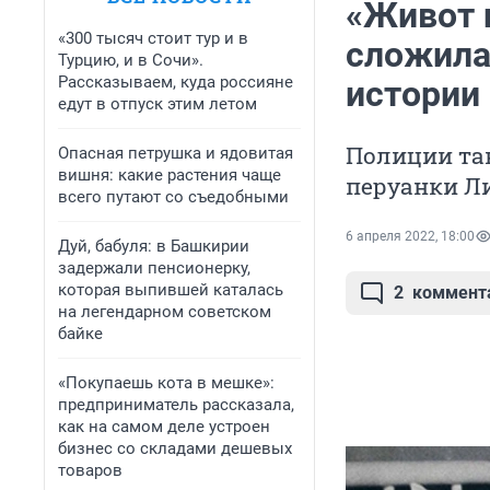
«Живот н
«300 тысяч стоит тур и в
сложила
Турцию, и в Сочи».
Рассказываем, куда россияне
истории 
едут в отпуск этим летом
Полиции так
Опасная петрушка и ядовитая
вишня: какие растения чаще
перуанки 
всего путают со съедобными
6 апреля 2022, 18:00
Дуй, бабуля: в Башкирии
задержали пенсионерку,
которая выпившей каталась
2
коммент
на легендарном советском
байке
«Покупаешь кота в мешке»:
предприниматель рассказала,
как на самом деле устроен
бизнес со складами дешевых
товаров