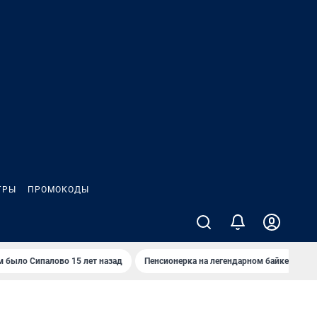
ГРЫ
ПРОМОКОДЫ
м было Сипалово 15 лет назад
Пенсионерка на легендарном байке
Ж