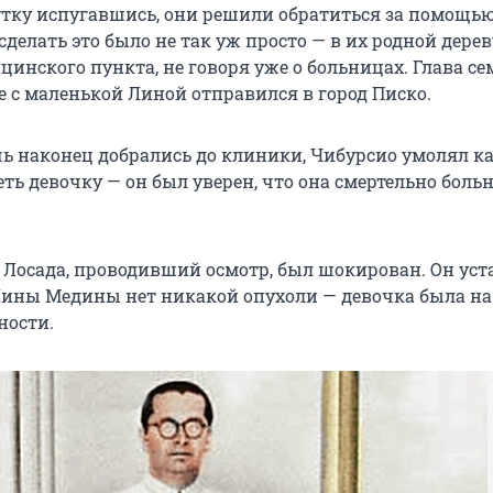
шутку испугавшись, они решили обратиться за помощью
сделать это было не так уж просто — в их родной дере
инского пункта, не говоря уже о больницах. Глава се
е с маленькой Линой отправился в город Писко.
очь наконец добрались до клиники, Чибурсио умолял к
ть девочку — он был уверен, что она смертельно больн
 Лосада, проводивший осмотр, был шокирован. Он уст
 Лины Медины нет никакой опухоли — девочка была н
ности.