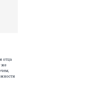
и отца
 же
очем,
можности