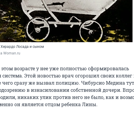
 Херардо Лосада и сыном
ла Woman.ru
в этом возрасте у нее уже полностью сформировалась
 система. Этой новостью врач огорошил своих коллег 
 чего сразу же вызвал полицию. Чибурсио Медина тут
одозрению в изнасиловании собственной дочери. Впр
бодили, никаких улик против него не было, как и воз
именно он является отцом ребенка Лины.