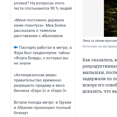
уловки? На вопросах этого
теста спотыкаются 90 % людей
«Меня постоянно держали
ниже плинтуса»: Миа Бойка
рассказала о тяжелом
расставании с абьюзером
Лина со своим врачом
Источник: 
из материа
Паспарту работал в метро, а
Фура был продюсером: тайны
«Форта Боярд», о которых вы
Как оказалось, 
не знали
репродуктивная
малышки, после
«Антикризисная мера»:
задержали по п
правительство временно
вскоре его осво
разрешило продажу и ввоз
бензина «Евро-2» и «Евро-3»
доказать, что 
Встали поезда метро: в Грузии
и Абхазии произошел полный
блэкаут