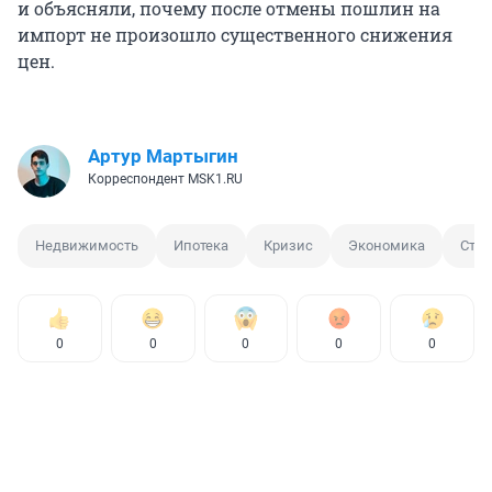
и объясняли, почему после отмены пошлин на
импорт не произошло существенного снижения
цен.
Артур Мартыгин
Корреспондент MSK1.RU
Недвижимость
Ипотека
Кризис
Экономика
Стро
0
0
0
0
0