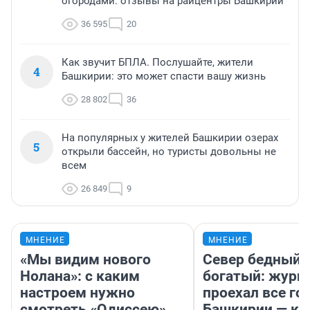
огородами: отзывы на райцентры Башкирии
36 595
20
Как звучит БПЛА. Послушайте, жители
4
Башкирии: это может спасти вашу жизнь
28 802
36
На популярных у жителей Башкирии озерах
5
открыли бассейн, но туристы довольны не
всем
26 849
9
МНЕНИЕ
МНЕНИЕ
«Мы видим нового
Север бедный,
Нолана»: с каким
богатый: журн
настроем нужно
проехал все го
смотреть «Одиссею»,
Башкирии — ка