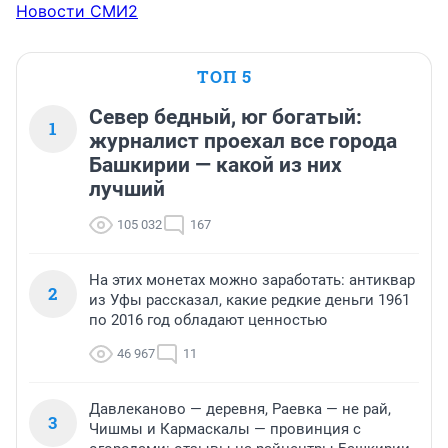
Новости СМИ2
ТОП 5
Север бедный, юг богатый:
1
журналист проехал все города
Башкирии — какой из них
лучший
105 032
167
На этих монетах можно заработать: антиквар
2
из Уфы рассказал, какие редкие деньги 1961
по 2016 год обладают ценностью
46 967
11
Давлеканово — деревня, Раевка — не рай,
3
Чишмы и Кармаскалы — провинция с