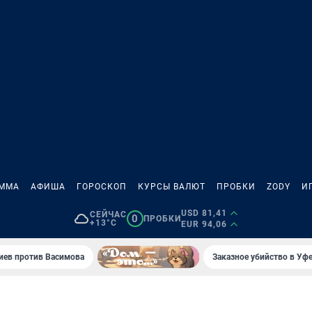
АММА
АФИША
ГОРОСКОП
КУРСЫ ВАЛЮТ
ПРОБКИ
ZODY
И
USD 81,41
СЕЙЧАС
0
ПРОБКИ
+13°C
EUR 94,06
иев против Васимова
Заказное убийство в Уфе