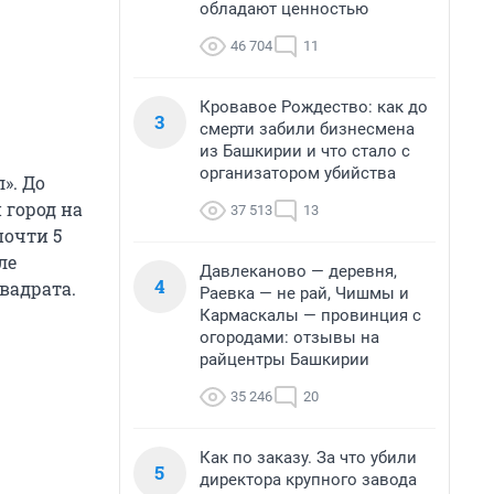
обладают ценностью
46 704
11
Кровавое Рождество: как до
3
смерти забили бизнесмена
из Башкирии и что стало с
организатором убийства
». До
 город на
37 513
13
почти 5
ле
Давлеканово — деревня,
4
вадрата.
Раевка — не рай, Чишмы и
Кармаскалы — провинция с
огородами: отзывы на
райцентры Башкирии
35 246
20
Как по заказу. За что убили
5
директора крупного завода