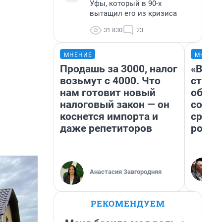
Уфы, который в 90-х
вытащил его из кризиса
31 830
23
МНЕНИЕ
МНЕНИ
Продашь за 3000, налог
«В 19
возьмут с 4000. Что
строи
нам готовит новый
обвал
налоговый закон — он
совет
коснется импорта и
сравн
даже репетиторов
росси
Анастасия Завгородняя
РЕКОМЕНДУЕМ