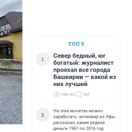
ТОП 5
Север бедный, юг
1
богатый: журналист
проехал все города
Башкирии — какой из
них лучший
104 161
167
На этих монетах можно
2
заработать: антиквар из Уфы
рассказал, какие редкие
деньги 1961 по 2016 год