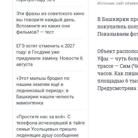
Источник: 
сайт объяв
Эти фразы из советского кино
В Башкирии про
вы говорите каждый день.
Вспомните из каких они
покупатель пол
фильмов? — тест
Показываем фот
ЕГЭ хотят отменить к 2027
Объект располо
году: в Госдуме уже
Уфы — чуть бол
придумали замену. Новости 6
августа
трассе — Сим (Ч
часов. Как пише
«Этот малыш бродил по
площадью 6 тыся
нашим землям ещё в
Предусмотрена 
ледниковый период»: в
Башкирии нашли челюсть
мамонтенка
«Простите нас за всё». С
телефона исчезнувшей в тайге
семьи Усольцевых пришло
леденящее душу сообщение