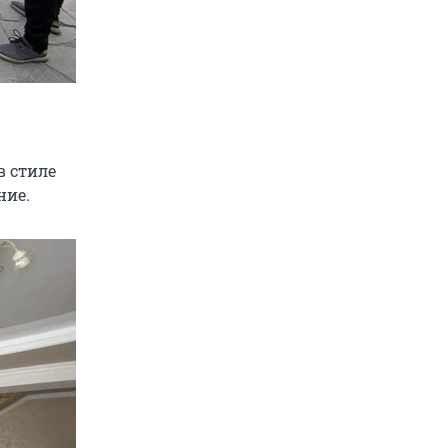
в стиле
ние.