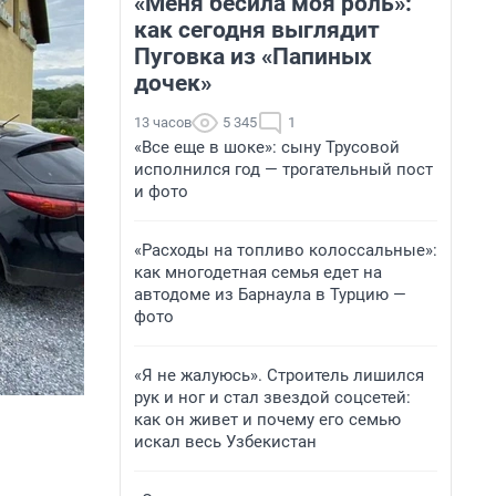
«Меня бесила моя роль»:
как сегодня выглядит
Пуговка из «Папиных
дочек»
13 часов
5 345
1
«Все еще в шоке»: сыну Трусовой
исполнился год — трогательный пост
и фото
«Расходы на топливо колоссальные»:
как многодетная семья едет на
автодоме из Барнаула в Турцию —
фото
«Я не жалуюсь». Строитель лишился
рук и ног и стал звездой соцсетей:
как он живет и почему его семью
искал весь Узбекистан