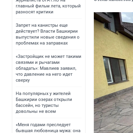
журналиста UFA1.RU на
главный фильм лета, который
разносят критики
Запрет на канистры еще
действует? Власти Башкирии
выпустили новые сведения о
проблемах на заправках
«Застройщик не может такими
связями и рычагами
обладать»: Мавлиев заявил,
что давление на него идет
сверху
На популярных у жителей
Башкирии озерах открыли
бассейн, но туристы
довольны не всем
«Меня годами преследует
бывшая любовница мужа: она