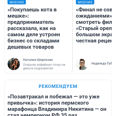
МНЕНИЕ
МНЕНИЕ
«Покупаешь кота в
«Финал не совп
мешке»:
ожиданиями»: 
предприниматель
смотреть фил
рассказала, как на
«Старый орел» 
самом деле устроен
большом экран
бизнес со складами
честная рецен
дешевых товаров
Наталья Шорохова
Надежда Губар
Открыла кофейную точку на
деньги соцразвития
РЕКОМЕНДУЕМ
«Позавтракал и побежал — это уже
привычка»: история пермского
марафонца Владимира Никитина — он
стал чемпионом РФ 35 раз