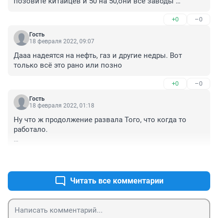
позовите китайцев и 50 на 50,они все заводы 
запустять , научат работать
+0
–0
Гость
18 февраля 2022, 09:07
Дааа надеятся на нефть, газ и другие недры. Вот 
только всё это рано или позно
+0
–0
Гость
18 февраля 2022, 01:18
Ну что ж продолжение развала Того, что когда то 
работало. 

Сейчас сосед сообщил что Фреон дорожает на 50%. А 
+0
–0
это к тому, что без фреона не работает ни одна 
холодильная установка, а это значит, что продукты и 
прочее подорожает готовьтесь .. авторефрижераторы 
Читать все комментарии
и логистические продуктовые центры и магазины 
продуктовые увеличат цены.