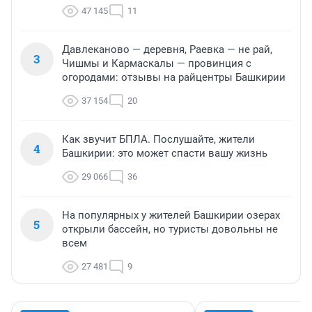
47 145
11
Давлеканово — деревня, Раевка — не рай,
3
Чишмы и Кармаскалы — провинция с
огородами: отзывы на райцентры Башкирии
37 154
20
Как звучит БПЛА. Послушайте, жители
4
Башкирии: это может спасти вашу жизнь
29 066
36
На популярных у жителей Башкирии озерах
5
открыли бассейн, но туристы довольны не
всем
27 481
9