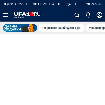
НЕДВИЖИМОСТЬ
ЗНАКОМСТВА
ПОГОДА
ТЕЛЕПРОГРАММА
Кто решает какой будет Уфа?
Мавлиев пр