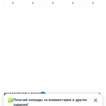
0
0
0
0
0
КОММЕНТАРИИ
3
Получай награды за комментарии и другие 
задания!
Гость