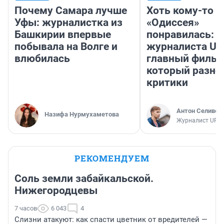
Почему Самара лучше
Хоть кому-то
Уфы: журналистка из
«Одиссея»
Башкирии впервые
понравилась: 
побывала на Волге и
журналиста UF
влюбилась
главный фильм
который разно
критики
Антон Селивер
Назифа Нурмухаметова
Журналист UFA1
РЕКОМЕНДУЕМ
Соль земли забайкальской.
Нижегородцевы
7 часов
6 043
4
Слизни атакуют: как спасти цветник от вредителей —