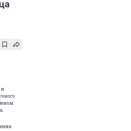
ца
 и
ичного
сменом
а.
рения