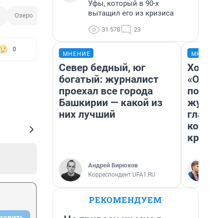
Уфы, который в 90-х
вытащил его из кризиса
Озеро
31 578
23
0
МНЕНИЕ
МНЕНИ
Север бедный, юг
Хоть 
богатый: журналист
«Одис
проехал все города
понра
Башкирии — какой из
журна
них лучший
главн
котор
крити
Андрей Бирюков
Корреспондент UFA1.RU
РЕКОМЕНДУЕМ
равить