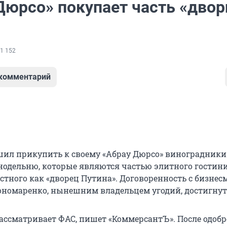
Дюрсо» покупает часть «двор
1 152
 комментарий
шил прикупить к своему «Абрау Дюрсо» виноградники
одельню, которые являются частью элитного гостин
естного как «дворец Путина». Договоренность с бизне
номаренко, нынешним владельцем угодий, достигнут
рассматривает ФАС, пишет «КоммерсантЪ». После одоб