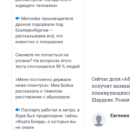
ходящего человека»
Mercedes производителя
дронов подорвали под
Екатеринбургом —
рассказываем всё, что
известно о покушении
Сможете не попасться на
уловки? На вопросах этого
теста спотыкаются 90 % людей
Сейчас доля «Аб
«Меня постоянно держали
ниже плинтуса»: Миа Бойка
получит назван
рассказала о тяжелом
планирующихся 
расставании с абьюзером
Шардоне. Рознич
Паспарту работал в метро, а
Евгения
Фура был продюсером: тайны
«Форта Боярд», о которых вы
не знали