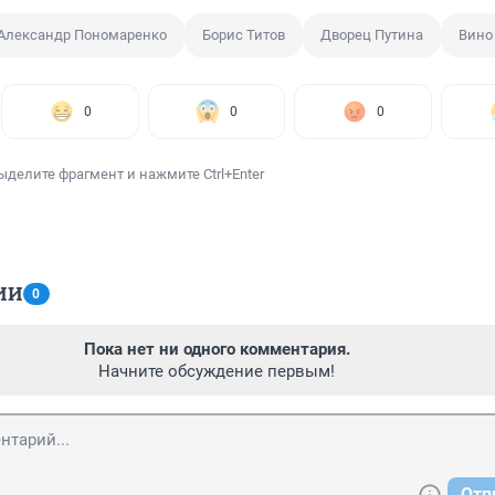
Александр Пономаренко
Борис Титов
Дворец Путина
Вино
0
0
0
ыделите фрагмент и нажмите Ctrl+Enter
ИИ
0
Пока нет ни одного комментария.
Начните обсуждение первым!
Отп