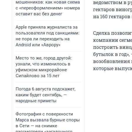
ведомством в ру
мошенников: как новая схема
с «переоформлением» номера
гектаров виног
оставит вас без денег
на 160 гектаров
Apple приняла журналиста за
Сделка позволи
пользователя под санкциями:
не пора ли переходить на
компании сегме
Android или «Аврору»
построить вино
бутылок в год»,
Место то же, город другой:
возобновления 
узнали, что изменилось в
которые выпуск
уфимском микрорайоне
Сипайлово за 15 лет
Погода 6 августа подскажет,
каким будет сентябрь, —
народные приметы
Фотография с поверхности
Марса вызвала бурные споры
в Сети — на снимке
рассмотрели «загадочного