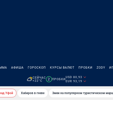
АММА
АФИША
ГОРОСКОП
КУРСЫ ВАЛЮТ
ПРОБКИ
ZODY
И
USD 80,93
СЕЙЧАС
2
ПРОБКИ
+22°C
EUR 93,19
над Уфой
Хабиров в гневе
Змеи на популярном туристическом мар