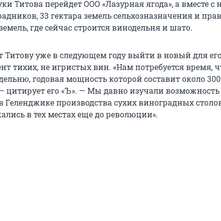
ки Титова перейдет ООО «Лазурная ягода», а вместе с 
радников, 33 гектара земель сельхозназначения и пра
 земель, где сейчас строится винодельня и шато.
т Титову уже в следующем году выйти в новый для ег
нт тихих, не игристых вин. «Нам потребуется время, 
дельню, годовая мощность которой составит около 30
 — цитирует его «Ъ». — Мы давно изучали возможность
в Геленджике производства сухих виноградных столо
ались в тех местах еще до революции».