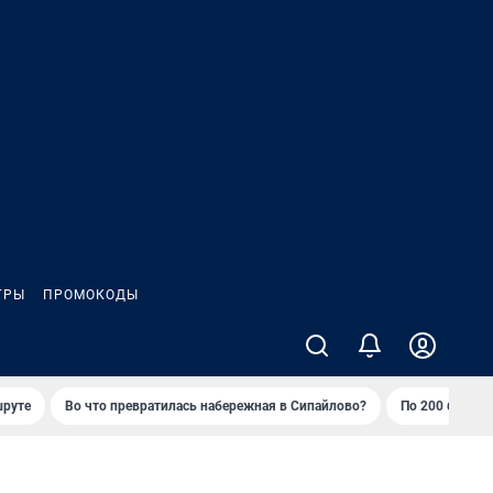
ГРЫ
ПРОМОКОДЫ
шруте
Во что превратилась набережная в Сипайлово?
По 200 баллов