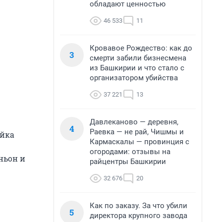
обладают ценностью
46 533
11
Кровавое Рождество: как до
3
смерти забили бизнесмена
из Башкирии и что стало с
организатором убийства
37 221
13
Давлеканово — деревня,
4
Раевка — не рай, Чишмы и
ейка
Кармаскалы — провинция с
огородами: отзывы на
ньон и
райцентры Башкирии
32 676
20
Как по заказу. За что убили
5
директора крупного завода