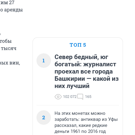
ним 27
во аренды
о
чтобы
ТОП 5
0 тысяч
Север бедный, юг
1
вых вин,
богатый: журналист
проехал все города
Башкирии — какой из
них лучший
102 072
165
На этих монетах можно
2
заработать: антиквар из Уфы
рассказал, какие редкие
деньги 1961 по 2016 год