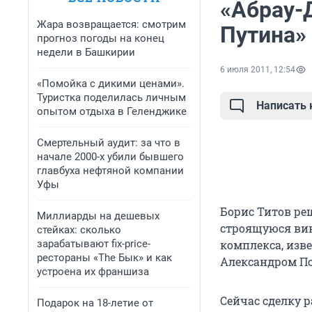
«Абрау-
Жара возвращается: смотрим
Путина»
прогноз погоды на конец
недели в Башкирии
6 июля 2011, 12:54
«Помойка с дикими ценами».
Туристка поделилась личным
Написать
опытом отдыха в Геленджике
Смертельный аудит: за что в
начале 2000-х убили бывшего
главбуха нефтяной компании
Уфы
Борис Титов ре
Миллиарды на дешевых
строящуюся вин
стейках: сколько
зарабатывают fix-price-
комплекса, изв
рестораны «The Бык» и как
Александром По
устроена их франшиза
Сейчас сделку 
Подарок на 18-летие от