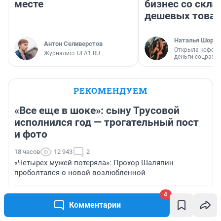
месте
бизнес со скл
дешевых това
Наталья Шорох
Антон Селиверстов
Открыла кофейн
Журналист UFA1.RU
деньги соцразв
РЕКОМЕНДУЕМ
«Все еще в шоке»: сыну Трусовой
исполнился год — трогательный пост
и фото
18 часов
12 943
2
«Четырех мужей потеряла»: Прохор Шаляпин
проболтался о новой возлюбленной
4
«Расходы на топливо колоссальные»: как
Комментарии
многодетная семья едет на автодоме из Барнаула в
Турцию — фото