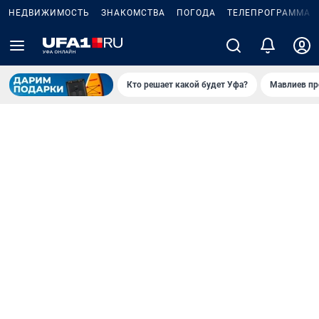
НЕДВИЖИМОСТЬ
ЗНАКОМСТВА
ПОГОДА
ТЕЛЕПРОГРАММА
Кто решает какой будет Уфа?
Мавлиев пр