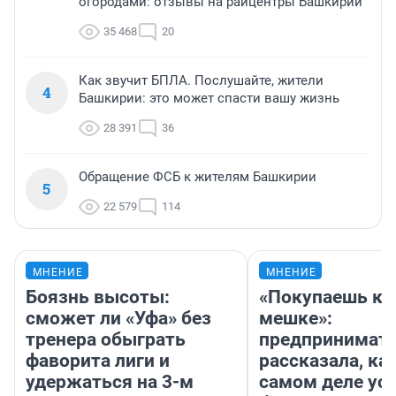
огородами: отзывы на райцентры Башкирии
35 468
20
Как звучит БПЛА. Послушайте, жители
4
Башкирии: это может спасти вашу жизнь
28 391
36
Обращение ФСБ к жителям Башкирии
5
22 579
114
МНЕНИЕ
МНЕНИЕ
Боязнь высоты:
«Покупаешь ко
сможет ли «Уфа» без
мешке»:
тренера обыграть
предпринимат
фаворита лиги и
рассказала, как
удержаться на 3-м
самом деле ус