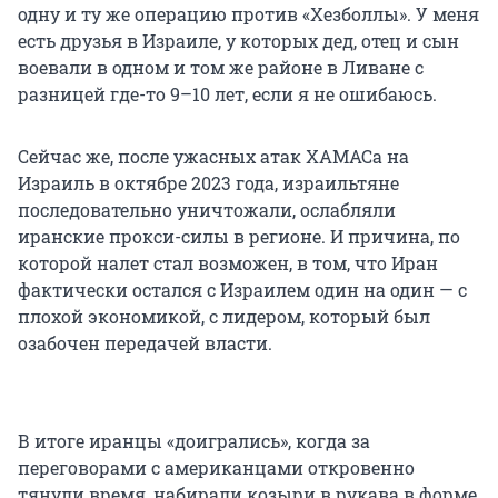
одну и ту же операцию против «Хезболлы». У меня
есть друзья в Израиле, у которых дед, отец и сын
воевали в одном и том же районе в Ливане с
разницей где-то
9–10 лет
, если я не ошибаюсь.
Сейчас же, после ужасных атак ХАМАСа на
Израиль в октябре
2023 года
, израильтяне
последовательно уничтожали, ослабляли
иранские прокси-силы в регионе. И причина, по
которой налет стал возможен, в том, что Иран
фактически остался с Израилем один на один — с
плохой экономикой, с лидером, который был
озабочен передачей власти.
В итоге иранцы «доигрались», когда за
переговорами с американцами откровенно
тянули время, набирали козыри в рукава в форме