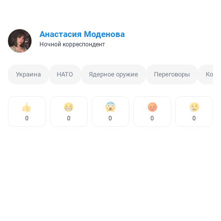
Анастасия Моденова
Ночной корреспондент
Украина
НАТО
Ядерное оружие
Переговоры
Конф
0
0
0
0
0