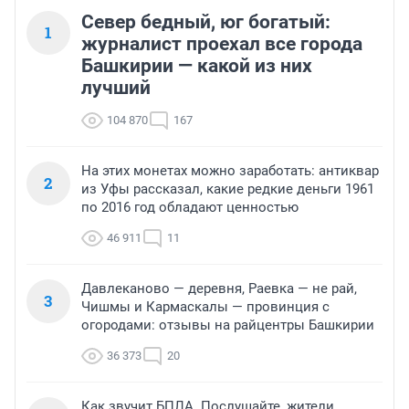
Север бедный, юг богатый:
1
журналист проехал все города
Башкирии — какой из них
лучший
104 870
167
На этих монетах можно заработать: антиквар
2
из Уфы рассказал, какие редкие деньги 1961
по 2016 год обладают ценностью
46 911
11
Давлеканово — деревня, Раевка — не рай,
3
Чишмы и Кармаскалы — провинция с
огородами: отзывы на райцентры Башкирии
36 373
20
Как звучит БПЛА. Послушайте, жители