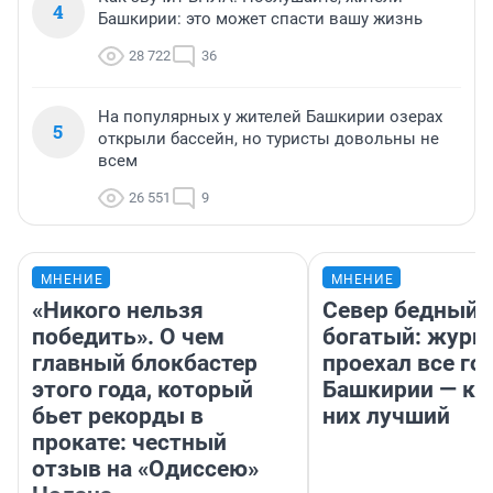
4
Башкирии: это может спасти вашу жизнь
28 722
36
На популярных у жителей Башкирии озерах
5
открыли бассейн, но туристы довольны не
всем
26 551
9
МНЕНИЕ
МНЕНИЕ
«Никого нельзя
Север бедный,
победить». О чем
богатый: журн
главный блокбастер
проехал все го
этого года, который
Башкирии — ка
бьет рекорды в
них лучший
прокате: честный
отзыв на «Одиссею»