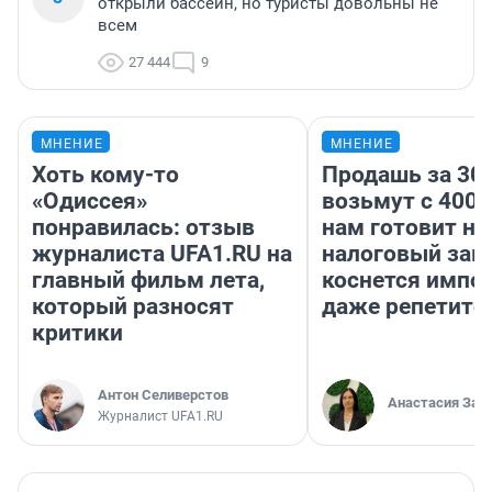
открыли бассейн, но туристы довольны не
всем
27 444
9
МНЕНИЕ
МНЕНИЕ
Хоть кому-то
Продашь за 300
«Одиссея»
возьмут с 4000
понравилась: отзыв
нам готовит н
журналиста UFA1.RU на
налоговый зако
главный фильм лета,
коснется импор
который разносят
даже репетито
критики
Антон Селиверстов
Анастасия Зав
Журналист UFA1.RU