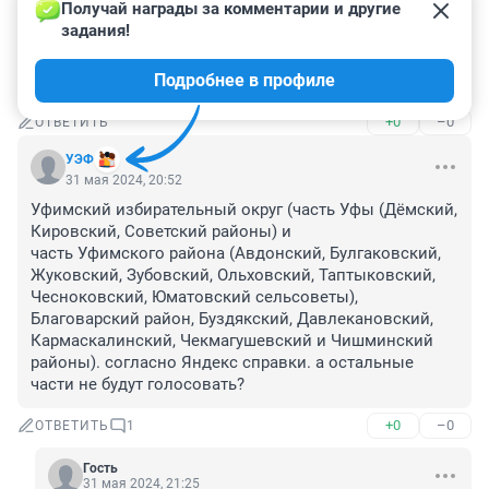
ОТВЕТИТЬ
Получай награды за комментарии и другие 
задания!
Гость
31 мая 2024, 21:17
Подробнее в профиле
Выборы есть, кандидатов и выбора - нет. 👍
+0
–0
ОТВЕТИТЬ
УЭФ
31 мая 2024, 20:52
Уфимский избирательный округ (часть Уфы (Дёмский, 
Кировский, Советский районы) и 
часть Уфимского района (Авдонский, Булгаковский, 
Жуковский, Зубовский, Ольховский, Таптыковский, 
Чесноковский, Юматовский сельсоветы), 
Благоварский район, Буздякский, Давлекановский, 
Кармаскалинский, Чекмагушевский и Чишминский 
районы). согласно Яндекс справки. а остальные 
части не будут голосовать?
+0
–0
ОТВЕТИТЬ
1
Гость
31 мая 2024, 21:25