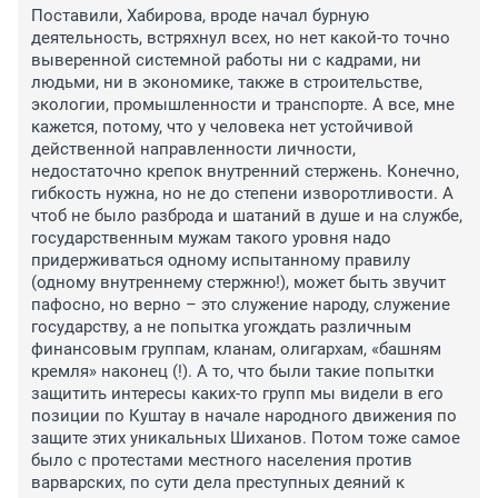
Поставили, Хабирова, вроде начал бурную 
деятельность, встряхнул всех, но нет какой-то точно 
выверенной системной работы ни с кадрами, ни 
людьми, ни в экономике, также в строительстве, 
экологии, промышленности и транспорте. А все, мне 
кажется, потому, что у человека нет устойчивой 
действенной направленности личности, 
недостаточно крепок внутренний стержень. Конечно, 
гибкость нужна, но не до степени изворотливости. А 
чтоб не было разброда и шатаний в душе и на службе, 
государственным мужам такого уровня надо 
придерживаться одному испытанному правилу 
(одному внутреннему стержню!), может быть звучит 
пафосно, но верно – это служение народу, служение 
государству, а не попытка угождать различным 
финансовым группам, кланам, олигархам, «башням 
кремля» наконец (!). А то, что были такие попытки 
защитить интересы каких-то групп мы видели в его 
позиции по Куштау в начале народного движения по 
защите этих уникальных Шиханов. Потом тоже самое 
было с протестами местного населения против 
варварских, по сути дела преступных деяний к 