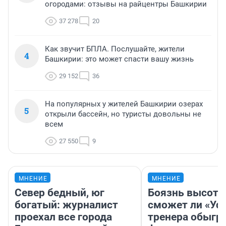
огородами: отзывы на райцентры Башкирии
37 278
20
Как звучит БПЛА. Послушайте, жители
4
Башкирии: это может спасти вашу жизнь
29 152
36
На популярных у жителей Башкирии озерах
5
открыли бассейн, но туристы довольны не
всем
27 550
9
МНЕНИЕ
МНЕНИЕ
Север бедный, юг
Боязнь высоты
богатый: журналист
сможет ли «Уфа
проехал все города
тренера обыгр