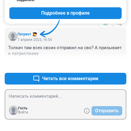
Гость
7 апреля 2023, 21:25
Подробнее в профиле
Ветераны вечны...
+0
–0
Пaтриот
7 апреля 2023, 16:55
Толкач там всех своих отправил на сво? А призывает 
к патриотизму
+1
–0
Читать все комментарии
Гость
Отправить
Войти