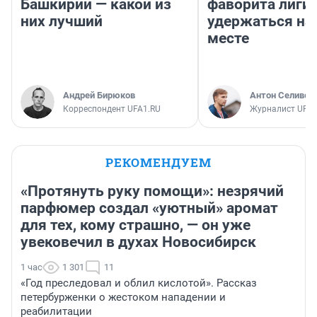
Башкирии — какой из
фаворита лиги 
них лучший
удержаться на
месте
Андрей Бирюков
Антон Селивер
Корреспондент UFA1.RU
Журналист UFA1
РЕКОМЕНДУЕМ
«Протянуть руку помощи»: незрячий
парфюмер создал «уютный» аромат
для тех, кому страшно, — он уже
увековечил в духах Новосибирск
1 час
1 301
11
«Год преследовал и облил кислотой». Рассказ
петербурженки о жестоком нападении и
реабилитации