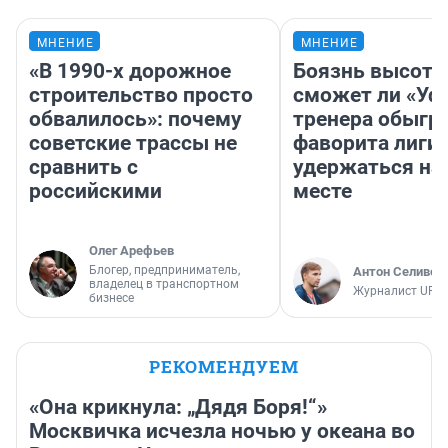
МНЕНИЕ
МНЕНИЕ
«В 1990-х дорожное
Боязнь высоты
строительство просто
сможет ли «Уфа
обвалилось»: почему
тренера обыгр
советские трассы не
фаворита лиги 
сравнить с
удержаться на
российскими
месте
Олег Арефьев
Блогер, предприниматель,
Антон Селивер
владелец в транспортном
Журналист UFA1
бизнесе
РЕКОМЕНДУЕМ
«Она крикнула: „Дядя Боря!“»
Москвичка исчезла ночью у океана во