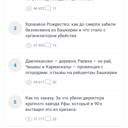
46 632
11
Кровавое Рождество: как до смерти забили
3
бизнесмена из Башкирии и что стало с
организатором убийства
37 403
13
Давлеканово — деревня, Раевка — не рай,
4
Чишмы и Кармаскалы — провинция с
огородами: отзывы на райцентры Башкирии
34 617
20
Как по заказу. За что убили директора
5
крупного завода Уфы, который в 90-х
вытащил его из кризиса
31 717
23