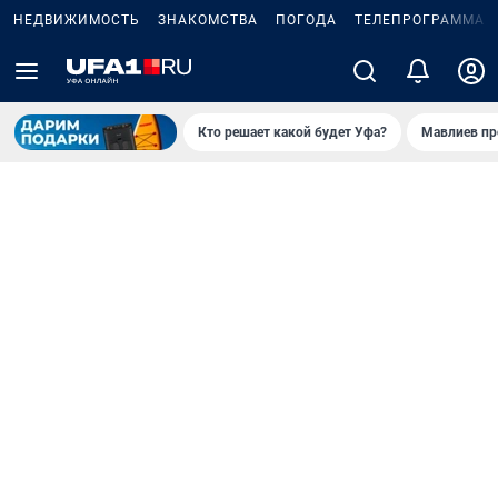
НЕДВИЖИМОСТЬ
ЗНАКОМСТВА
ПОГОДА
ТЕЛЕПРОГРАММА
Кто решает какой будет Уфа?
Мавлиев пр