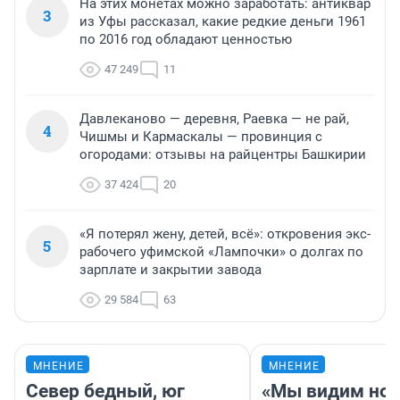
На этих монетах можно заработать: антиквар
3
из Уфы рассказал, какие редкие деньги 1961
по 2016 год обладают ценностью
47 249
11
Давлеканово — деревня, Раевка — не рай,
4
Чишмы и Кармаскалы — провинция с
огородами: отзывы на райцентры Башкирии
37 424
20
«Я потерял жену, детей, всё»: откровения экс-
5
рабочего уфимской «Лампочки» о долгах по
зарплате и закрытии завода
29 584
63
МНЕНИЕ
МНЕНИЕ
Север бедный, юг
«Мы видим нов