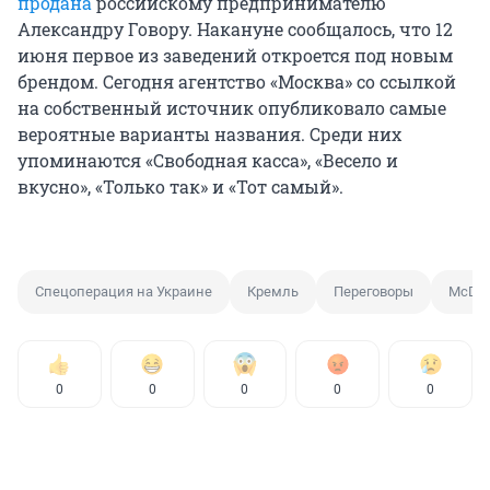
продана
российскому предпринимателю
Александру Говору. Накануне сообщалось, что 12
июня первое из заведений откроется под новым
брендом. Сегодня агентство «Москва» со ссылкой
на собственный источник опубликовало самые
вероятные варианты названия. Среди них
упоминаются «Свободная касса», «Весело и
вкусно», «Только так» и «Тот самый».
Спецоперация на Украине
Кремль
Переговоры
McDon
0
0
0
0
0