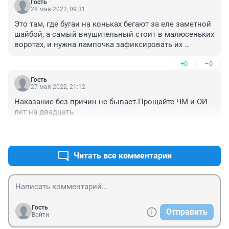
Гость
28 мая 2022, 09:31
Это там, где бугаи на коньках бегают за еле заметной 
шайбой, а самый внушительный стоит в малюсеньких 
воротах, и нужна лампочка зафиксировать их 
взятие?! Это условная Исинбаева, депутат, которая 
+0
–0
столько лет потратила на прыгнуть на 5+ метров с 
шестом?! А птички сидят на крыше стадиона и 
Гость
перышки чистят
27 мая 2022, 21:12
Наказание без причин не бывает.Прощайте ЧМ и ОИ 
лет на двадцать.
+0
–0
Читать все комментарии
Гость
Отправить
Войти