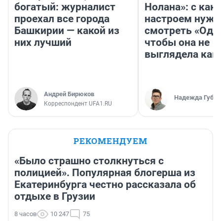
богатый: журналист
Нолана»: с как
проехал все города
настроем нужн
Башкирии — какой из
смотреть «Оди
них лучший
чтобы она не
выглядела как
Андрей Бирюков
Надежда Губар
Корреспондент UFA1.RU
РЕКОМЕНДУЕМ
«Было страшно столкнуться с
полицией». Популярная блогерша из
Екатеринбурга честно рассказала об
отдыхе в Грузии
8 часов
10 247
75