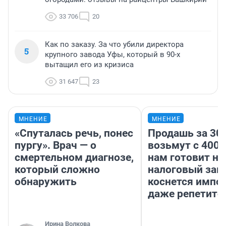
33 706
20
Как по заказу. За что убили директора
5
крупного завода Уфы, который в 90-х
вытащил его из кризиса
31 647
23
МНЕНИЕ
МНЕНИЕ
«Спуталась речь, понес
Продашь за 300
пургу». Врач — о
возьмут с 4000
смертельном диагнозе,
нам готовит н
который сложно
налоговый зако
обнаружить
коснется импор
даже репетито
Ирина Волкова