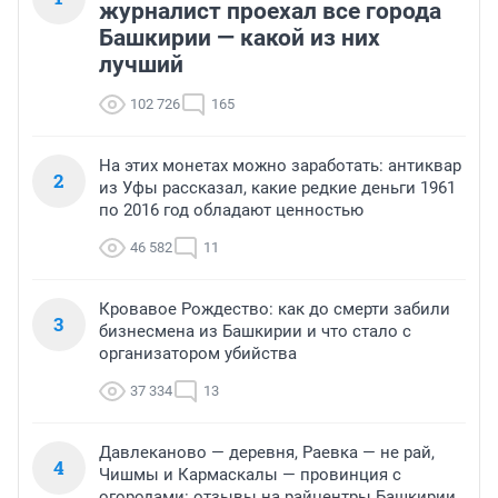
журналист проехал все города
Башкирии — какой из них
лучший
102 726
165
На этих монетах можно заработать: антиквар
2
из Уфы рассказал, какие редкие деньги 1961
по 2016 год обладают ценностью
46 582
11
Кровавое Рождество: как до смерти забили
3
бизнесмена из Башкирии и что стало с
организатором убийства
37 334
13
Давлеканово — деревня, Раевка — не рай,
4
Чишмы и Кармаскалы — провинция с
огородами: отзывы на райцентры Башкирии