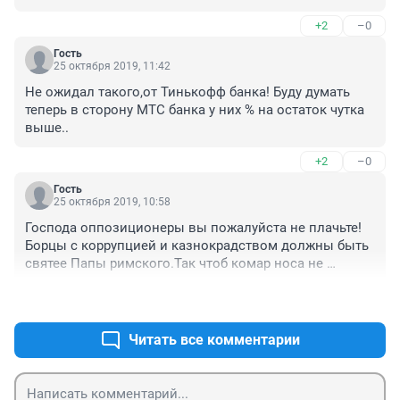
объявить их иноагентом. Я не являюсь сторонником 
+2
–0
Навального, но оппозиции вообще как таковой нет, 
они хоть особняки снимают наших ,,королей мира,,, 
Гость
больше то некому. Это лишь говорит о том, что 
25 октября 2019, 11:42
власть боится, лучше, чтоб народ не видел, как они 
Не ожидал такого,от Тинькофф банка! Буду думать 
живут не по средствам и молчал в тряпочку
теперь в сторону МТС банка у них % на остаток чутка 
выше..
+2
–0
Гость
25 октября 2019, 10:58
Господа оппозиционеры вы пожалуйста не плачьте! 
Борцы с коррупцией и казнокрадством должны быть 
святее Папы римского.Так чтоб комар носа не 
подточил. Нам вот именно такие нужны. Ато нынче 
+0
–2
мода что всякий жулик чуть что шмыг в 
оппозиционеры и мол не трогайте меня....Мы 
почистим ваши ряды, сломаем эту отвратительную 
Читать все комментарии
традицию. И вот в уже очищенном виде вы заслужите 
и уважение граждан и пользу Родине начнете 
приносить....а там глядишь и порулить государством 