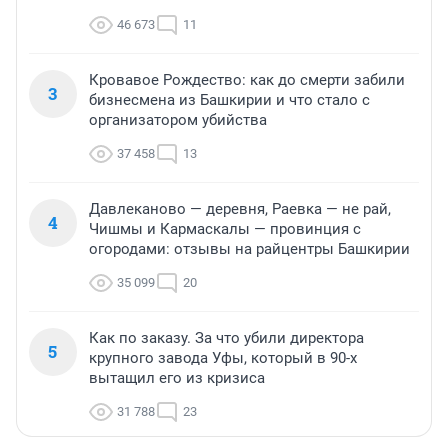
46 673
11
Кровавое Рождество: как до смерти забили
3
бизнесмена из Башкирии и что стало с
организатором убийства
37 458
13
Давлеканово — деревня, Раевка — не рай,
4
Чишмы и Кармаскалы — провинция с
огородами: отзывы на райцентры Башкирии
35 099
20
Как по заказу. За что убили директора
5
крупного завода Уфы, который в 90-х
вытащил его из кризиса
31 788
23