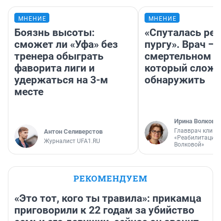
МНЕНИЕ
МНЕНИЕ
Боязнь высоты:
«Спуталась реч
сможет ли «Уфа» без
пургу». Врач — 
тренера обыграть
смертельном д
фаворита лиги и
который слож
удержаться на 3-м
обнаружить
месте
Ирина Волкова
Главврач клини
Антон Селиверстов
«Реабилитация 
Журналист UFA1.RU
Волковой»
РЕКОМЕНДУЕМ
«Это тот, кого ты травила»: прикамца
приговорили к 22 годам за убийство