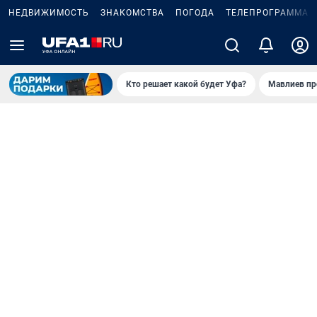
НЕДВИЖИМОСТЬ
ЗНАКОМСТВА
ПОГОДА
ТЕЛЕПРОГРАММА
Кто решает какой будет Уфа?
Мавлиев пр