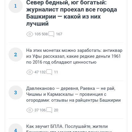
Север бедный, юг богатый:
1
журналист проехал все города
Башкирии — какой из них
лучший
105 508
167
На этих монетах можно заработать: антиквар
2
из Уфы рассказал, какие редкие деньги 1961
по 2016 год обладают ценностью
47 132
11
Давлеканово — деревня, Раевка — не рай,
3
Чишмы и Кармаскалы — провинция с
огородами: отзывы на райцентры Башкирии
37 106
20
Как звучит БПЛА. Послушайте, жители
4