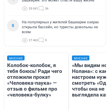
Башкирии: это может спасти вашу жизнь
29 041
36
На популярных у жителей Башкирии озерах
5
открыли бассейн, но туристы довольны не
всем
27 463
9
МНЕНИЕ
МНЕНИЕ
Колобок-колобок, я
«Мы видим нов
тебя боюсь! Ради чего
Нолана»: с как
отложили прокат
настроем нужн
«Человека-паука» —
смотреть «Оди
отзыв о фильме про
чтобы она не
«человека-булку»
выглядела как