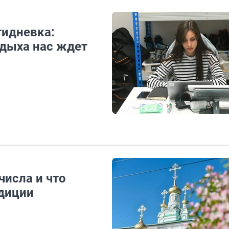
тидневка:
тдыха нас ждет
числа и что
адиции