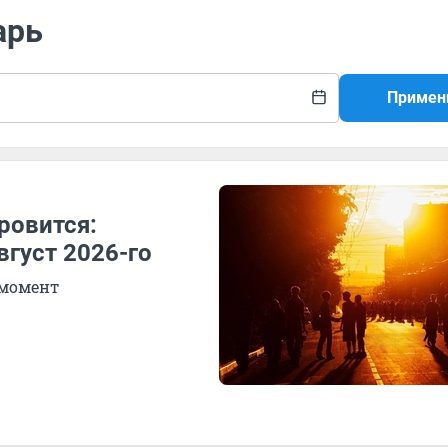
арь
Примен
ровится:
вгуст 2026-го
 момент