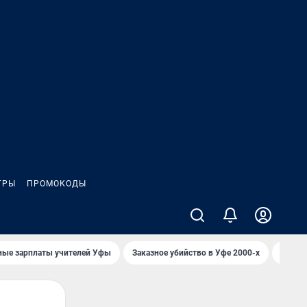
ГРЫ
ПРОМОКОДЫ
ные зарплаты учителей Уфы
Заказное убийство в Уфе 2000-х
Каким