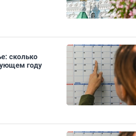
ье: сколько
дующем году