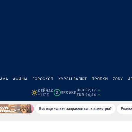
АММА
АФИША
ГОРОСКОП
КУРСЫ ВАЛЮТ
ПРОБКИ
ZODY
И
USD 82,17
СЕЙЧАС
2
ПРОБКИ
+32°C
EUR 94,84
Все еще нельзя заправляться в канистры?
Реаль