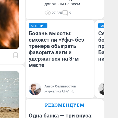
довольны не всем
27 225
9
МНЕНИЕ
МНЕНИЕ
Боязнь высоты:
Север 
сможет ли «Уфа» без
богаты
тренера обыграть
проеха
фаворита лиги и
Башкир
удержаться на 3-м
них лу
месте
Антон Селиверстов
Ан
Журналист UFA1.RU
Ко
РЕКОМЕНДУЕМ
Одна банка — три вкуса: