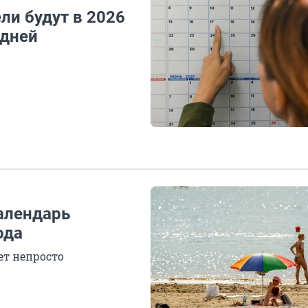
ли будут в 2026
 дней
алендарь
ода
ет непросто