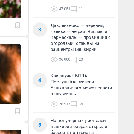
47 051
11
Давлеканово — деревня,
3
Раевка — не рай, Чишмы и
Кармаскалы — провинция с
огородами: отзывы на
райцентры Башкирии
36 900
20
Как звучит БПЛА.
4
Послушайте, жители
Башкирии: это может спасти
вашу жизнь
28 917
36
На популярных у жителей
5
Башкирии озерах открыли
бассейн, но туристы