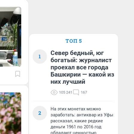
ТОП 5
Север бедный, юг
1
богатый: журналист
проехал все города
Башкирии — какой из
них лучший
105 241
167
На этих монетах можно
2
заработать: антиквар из Уфы
рассказал, какие редкие
деньги 1961 по 2016 год
обладают ценностью