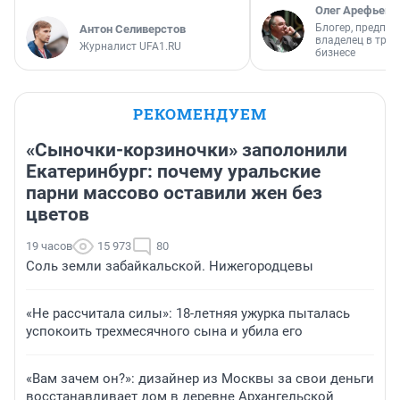
Олег Арефьев
Блогер, предпри
Антон Селиверстов
владелец в тра
Журналист UFA1.RU
бизнесе
РЕКОМЕНДУЕМ
«Сыночки-корзиночки» заполонили
Екатеринбург: почему уральские
парни массово оставили жен без
цветов
19 часов
15 973
80
Соль земли забайкальской. Нижегородцевы
«Не рассчитала силы»: 18-летняя ужурка пыталась
успокоить трехмесячного сына и убила его
«Вам зачем он?»: дизайнер из Москвы за свои деньги
восстанавливает дом в деревне Архангельской