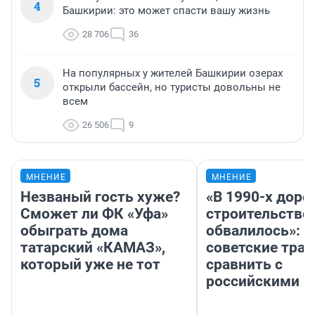
4
Башкирии: это может спасти вашу жизнь
28 706
36
На популярных у жителей Башкирии озерах
5
открыли бассейн, но туристы довольны не
всем
26 506
9
МНЕНИЕ
МНЕНИЕ
Незваный гость хуже?
«В 1990-х дор
Сможет ли ФК «Уфа»
строительство
обыграть дома
обвалилось»: 
татарский «КАМАЗ»,
советские трас
который уже не тот
сравнить с
российскими