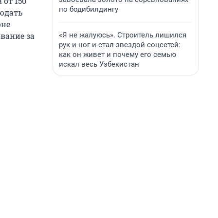
 от 150
по бодибилдингу
людать
оне
«Я не жалуюсь». Строитель лишился
вание за
рук и ног и стал звездой соцсетей:
как он живет и почему его семью
искал весь Узбекистан