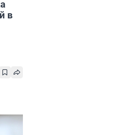
ка
й в