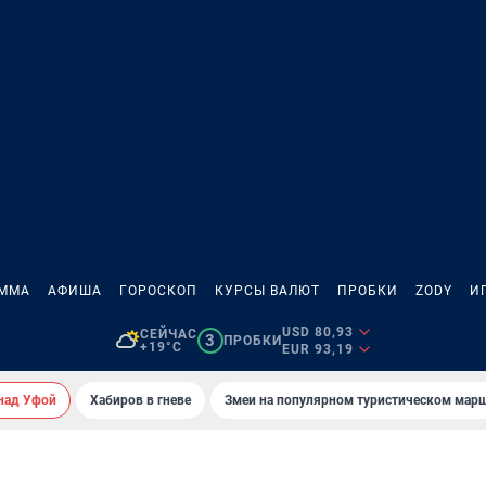
АММА
АФИША
ГОРОСКОП
КУРСЫ ВАЛЮТ
ПРОБКИ
ZODY
И
USD 80,93
СЕЙЧАС
3
ПРОБКИ
+19°C
EUR 93,19
над Уфой
Хабиров в гневе
Змеи на популярном туристическом мар