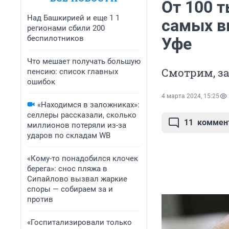
От 100 
Над Башкирией и еще 1 1
самых в
регионами сбили 200
беспилотников
Уфе
Что мешает получать большую
Смотрим, з
пенсию: список главных
ошибок
4 марта 2024, 15:25
«Находимся в заложниках»:
селлеры рассказали, сколько
11
коммен
миллионов потеряли из-за
ударов по складам WB
«Кому-то понадобился клочек
берега»: снос пляжа в
Сипайлово вызвал жаркие
споры — собираем за и
против
«Госпитализировали только