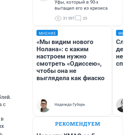
Уфы, который в 90-х
вытащил его из кризиса
31 597
23
МНЕНИЕ
МНЕНИ
«Мы видим нового
Словн
Нолана»: с каким
дерев
настроем нужно
непри
смотреть «Одиссею»,
спутн
чтобы она не
выглядела как фиаско
блей.
а с
Надежда Губарь
 в
РЕКОМЕНДУЕМ
ик
ь,