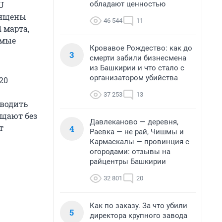
обладают ценностью
U
вящены
46 544
11
 марта,
амые
Кровавое Рождество: как до
3
смерти забили бизнесмена
из Башкирии и что стало с
организатором убийства
20
37 253
13
оводить
ещают без
Давлеканово — деревня,
т
4
Раевка — не рай, Чишмы и
Кармаскалы — провинция с
огородами: отзывы на
райцентры Башкирии
32 801
20
Как по заказу. За что убили
5
директора крупного завода