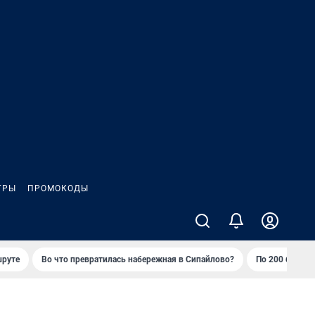
ГРЫ
ПРОМОКОДЫ
шруте
Во что превратилась набережная в Сипайлово?
По 200 баллов