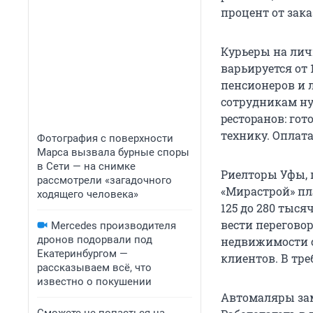
процент от зак
Курьеры на лич
варьируется от 
пенсионеров и 
сотрудникам ну
peстоpанов: гот
тexнику. Оплата
Фотография с поверхности
Марса вызвала бурные споры
в Сети — на снимке
Риелторы Уфы, 
рассмотрели «загадочного
«Мирастрой» пл
ходящего человека»
125 до 280 тыся
вести перегово
Mercedes производителя
дронов подорвали под
недвижимости с
Екатеринбургом —
клиентов. В тр
рассказываем всё, что
известно о покушении
Автомаляры за