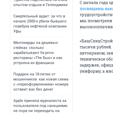
С начала года 
опытом отдыха в Геленджике
посвящены вак
трудоустройств
Смертельный аудит: за что в
мы посмотрели 
начале 2000-х убили бывшего
главбуха нефтяной компании
высокооплачив
Уфы
«БашСпецСтрой»
Миллиарды на дешевых
тысячи рублей.
стейках: сколько
автокраном, за
зарабатывают fix-price-
рестораны «The Бык» и как
техническое обс
устроена их франшиза
задержек, офиц
униформу, а ин
Подарок на 18-летие от
мошенников: как новая схема
с «переоформлением» номера
оставит вас без денег
Apple приняла журналиста за
пользователя под санкциями:
не пора ли переходить на