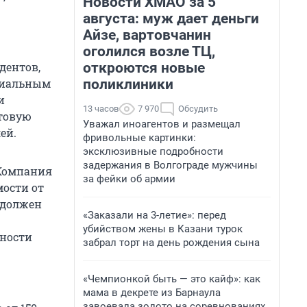
Новости ХМАО за 5
августа: муж дает деньги
Айзе, вартовчанин
оголился возле ТЦ,
откроются новые
дентов,
поликлиники
нциальным
и
13 часов
7 970
Обсудить
ытовую
Уважал иноагентов и размещал
ей.
фривольные картинки:
эксклюзивные подробности
задержания в Волгограде мужчины
 Компания
за фейки об армии
ости от
, должен
«Заказали на 3-летие»: перед
убийством жены в Казани турок
бности
забрал торт на день рождения сына
«Чемпионкой быть — это кайф»: как
мама в декрете из Барнаула
завоевала золото на соревнованиях