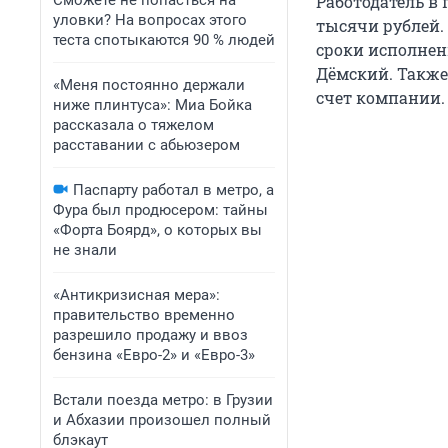
Сможете не попасться на
Работодатель в 
уловки? На вопросах этого
тысячи рублей.
теста спотыкаются 90 % людей
сроки исполнени
Дёмский. Также
«Меня постоянно держали
счет компании.
ниже плинтуса»: Миа Бойка
рассказала о тяжелом
расставании с абьюзером
Паспарту работал в метро, а
Фура был продюсером: тайны
«Форта Боярд», о которых вы
не знали
«Антикризисная мера»:
правительство временно
разрешило продажу и ввоз
бензина «Евро-2» и «Евро-3»
Встали поезда метро: в Грузии
и Абхазии произошел полный
блэкаут