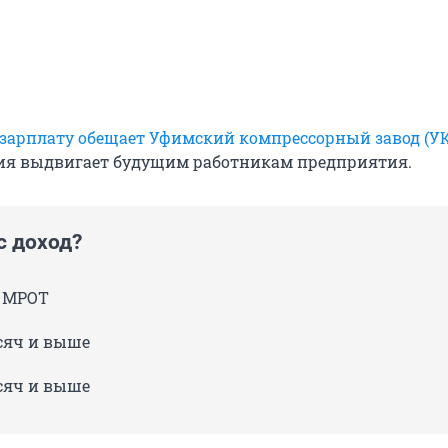
зарплату обещает Уфимский компрессорный завод (УК
ия выдвигает будущим работникам предприятия.
с доход?
 МРОТ
сяч и выше
сяч и выше