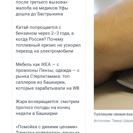
после третьего вызова»:
жалоба на медиков Уфы
дошла до Бастрыкина
Китай попрощается с
бензином через 2–3 года, а
когда Россия? Почему
топливный кризис не ускорил
переход на электромобили
Мебель как IKEA — с
промзоны Пензы, одежда — с
рынка Стерлитамака: топ
селлеров из Башкирии,
которые зарабатывали на WB
Жара возвращается: смотрим
прогноз погоды на конец
недели в Башкирии
Публикуем свежие вак
Источник: 
Тимур Шари
«Помойка с дикими ценами».
Туристка поделилась личным