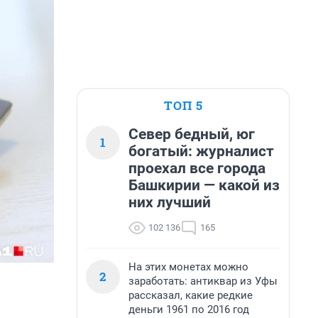
ТОП 5
Север бедный, юг
1
богатый: журналист
проехал все города
Башкирии — какой из
них лучший
102 136
165
На этих монетах можно
2
заработать: антиквар из Уфы
рассказал, какие редкие
деньги 1961 по 2016 год