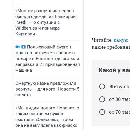
«Многие разорятся»: селлер
бренда одежды из Башкирии
Paetki — о ситуации с
Wildberries и примере
Киргизии
Читайте,
какую 
какие требован
Полыхающий фургон
мчал по встречке: главное о
пожаре в Ростове, где сгорели
заправка и 21 припаркованная
Какой у ва
машина
Смертную казнь предложили
Живу на
вернуть — для кого. Новости 5
августа
от 30 ты
«Мы видим нового Нолана»: с
от 70 ты
каким настроем нужно
смотреть «Одиссею», чтобы
она не выглядела как фиаско