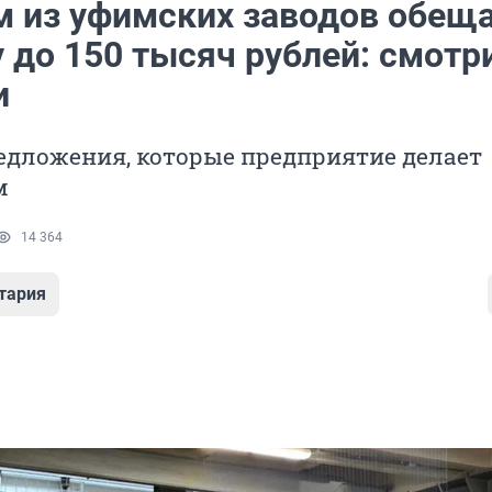
м из уфимских заводов обещ
у до 150 тысяч рублей: смотр
и
едложения, которые предприятие делает
м
14 364
тария