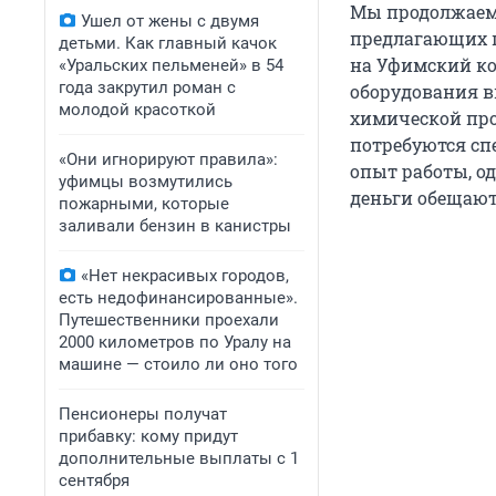
Мы продолжаем 
Ушел от жены с двумя
предлагающих п
детьми. Как главный качок
на Уфимский ко
«Уральских пельменей» в 54
года закрутил роман с
оборудования в
молодой красоткой
химической про
потребуются сп
«Они игнорируют правила»:
опыт работы, од
уфимцы возмутились
деньги обещают
пожарными, которые
заливали бензин в канистры
«Нет некрасивых городов,
есть недофинансированные».
Путешественники проехали
2000 километров по Уралу на
машине — стоило ли оно того
Пенсионеры получат
прибавку: кому придут
дополнительные выплаты с 1
сентября