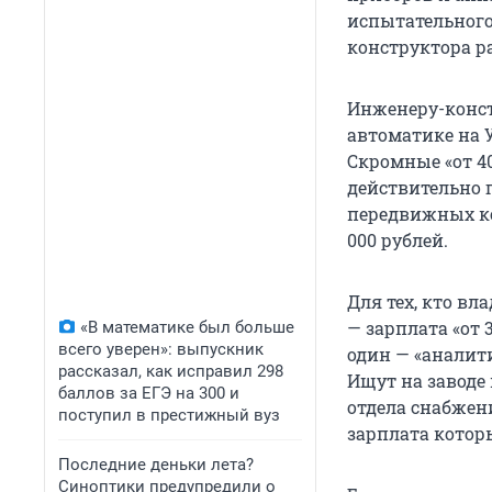
испытательного 
конструктора ра
Инженеру-конс
автоматике на У
Скромные «от 40
действительно 
передвижных ко
000 рублей.
Для тех, кто вл
— зарплата «от 
«В математике был больше
всего уверен»: выпускник
один — «аналити
рассказал, как исправил 298
Ищут на заводе 
баллов за ЕГЭ на 300 и
отдела снабжени
поступил в престижный вуз
зарплата которы
Последние деньки лета?
Синоптики предупредили о