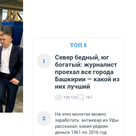
ТОП 5
Север бедный, юг
1
богатый: журналист
проехал все города
Башкирии — какой из
них лучший
105 132
167
На этих монетах можно
2
заработать: антиквар из Уфы
рассказал, какие редкие
деньги 1961 по 2016 год