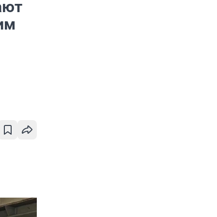
ают
им