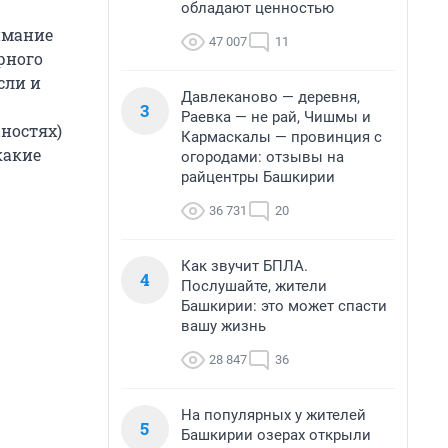
обладают ценностью
имание
47 007
11
рного
сли и
Давлеканово — деревня,
3
Раевка — не рай, Чишмы и
ностях)
Кармаскалы — провинция с
какие
огородами: отзывы на
райцентры Башкирии
36 731
20
Как звучит БПЛА.
4
Послушайте, жители
Башкирии: это может спасти
вашу жизнь
28 847
36
На популярных у жителей
5
Башкирии озерах открыли