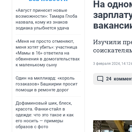
На одно
«Август принесет новые
зарплат
возможности»: Тамара Глоба
назвала, кому из знаков
ваканси
зодиака улыбнется удача
Изучили пр
«Меня не просто отменяют,
меня хотят убить»: участница
соискателя
«Мамы в 16» ответила на
обвинения в домогательствах
3 февраля 2024, 14:12
к маленькому сыну
Один на миллиард: «король
24
коммен
гозаказов» Башкирии просит
помощи в ремонте дорог
Дофаминовый шик, блеск,
красота. Фанки-стайл в
одежде: что это такое и как
его носить — примеры
образов с фото