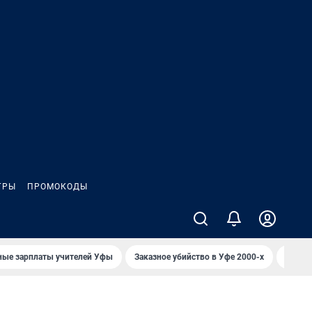
ГРЫ
ПРОМОКОДЫ
ные зарплаты учителей Уфы
Заказное убийство в Уфе 2000-х
Каким