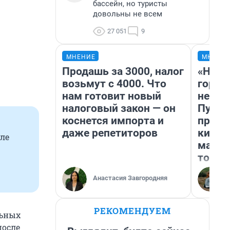
бассейн, но туристы
довольны не всем
27 051
9
МНЕНИЕ
МНЕНИ
Продашь за 3000, налог
«Нет 
возьмут с 4000. Что
городо
нам готовит новый
недоф
налоговый закон — он
Путеш
коснется импорта и
проех
даже репетиторов
килом
ле
машин
того
Анастасия Завгородняя
РЕКОМЕНДУЕМ
льных
после