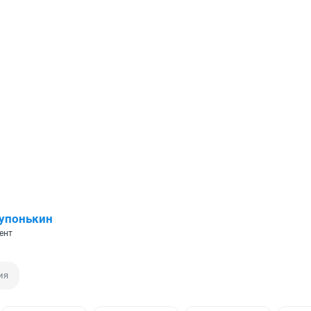
упонькин
ент
ия