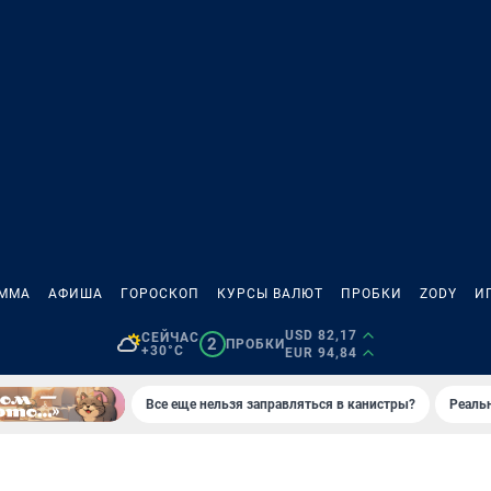
АММА
АФИША
ГОРОСКОП
КУРСЫ ВАЛЮТ
ПРОБКИ
ZODY
И
USD 82,17
СЕЙЧАС
2
ПРОБКИ
+30°C
EUR 94,84
Все еще нельзя заправляться в канистры?
Реаль