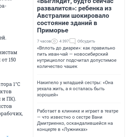
«Выглядит, будто сейчас
ра-
развалится»: ребенка из
Австралии шокировало
состояние зданий в
Приморье
ей.
7 часов
4 397
Обсудить
«Вплоть до диареи»: как правильно
инистам
пить иван-чай — новосибирский
от 150
нутрициолог подсчитал допустимое
количество чашек
Накипело у младшей сестры: «Она
тора 1°С
уехала жить, а я осталась быть
нктов
хорошей»
 и ПК).
истов
Работает в клинике и играет в театре
орабочих,
— что известно о сестре Вани
Дмитриенко, оскандалившейся на
концерте в «Лужниках»