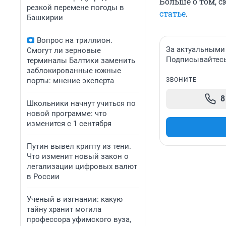
Больше о том, с
резкой перемене погоды в
статье
.
Башкирии
Вопрос на триллион.
За актуальными
Смогут ли зерновые
Подписывайтесь 
терминалы Балтики заменить
заблокированные южные
порты: мнение эксперта
ЗВОНИТЕ
8
Школьники начнут учиться по
новой программе: что
изменится с 1 сентября
Путин вывел крипту из тени.
Что изменит новый закон о
легализации цифровых валют
в России
Ученый в изгнании: какую
тайну хранит могила
профессора уфимского вуза,