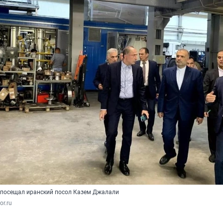
 посещал иранский посол Казем Джалали
or.ru