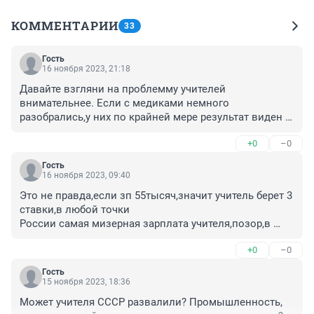
КОММЕНТАРИИ
33
Гость
16 ноября 2023, 21:18
Давайте взгляни на проблемму учителей 
внимательнее. Если с медиками немного 
разобрались,у них по крайней мере результат виден 
быстро,а у учителей как. Вот возьмем работу нашей 
+0
–0
власти,наплевала на медиков,а итог, эпидемия 
коронки,а лечить некому,вернее штат 
Гость
заполнен,только настоящих врачей нет,а с 
16 ноября 2023, 09:40
санитарами и медсёстрами так вообще беда. В 
Это не правда,если зп 55тысяч,значит учитель берет 3 
образовании та же картина,и неудивительно,как же 
ставки,в любой точки

иначе может быть,если сам Медведев сказал,школа 
России самая мизерная зарплата учителя,позор,в 
это не место для зарабатывания денег,не нравится 
классах по 30-35детей,куда это годится.
идите в бизнес. А какие последствия от этих слов, 
+0
–0
учителей катастрофически нехватает,а как итог 
ученики вообще не знают историю,да и остальные 
Гость
15 ноября 2023, 18:36
предметы поверхностно. А дальше ещё хуже,нет 
специалистов,инженеров,учёных,грамотных 
Может учителя СССР развалили? Промышленность, 
офицеров в армии,а все потому,что с такими 