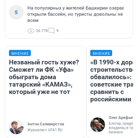
На популярных у жителей Башкирии озерах
5
открыли бассейн, но туристы довольны не
всем
26 778
9
МНЕНИЕ
МНЕНИЕ
Незваный гость хуже?
«В 1990-х дор
Сможет ли ФК «Уфа»
строительство
обыграть дома
обвалилось»: 
татарский «КАМАЗ»,
советские трас
который уже не тот
сравнить с
российскими
Олег Арефьев
Блогер, предпри
Антон Селиверстов
владелец в тра
Журналист UFA1.RU
бизнесе