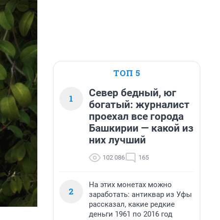
ТОП 5
Север бедный, юг
1
богатый: журналист
проехал все города
Башкирии — какой из
них лучший
102 086
165
На этих монетах можно
2
заработать: антиквар из Уфы
рассказал, какие редкие
деньги 1961 по 2016 год