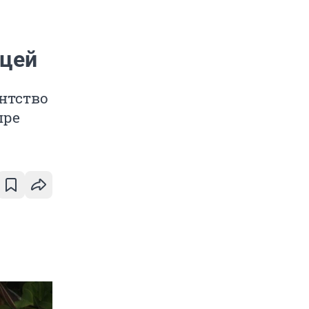
ицей
ентство
пре