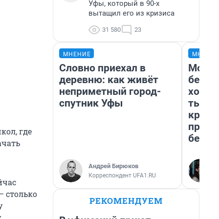
Уфы, который в 90-х
вытащил его из кризиса
31 580
23
МНЕНИЕ
МНЕНИ
Словно приехал в
Мой б
деревню: как живёт
береж
неприметный город-
хотел
спутник Уфы
тысяч
креди
приех
кол, где
безоп
ачать
Андрей Бирюков
Корреспондент UFA1.RU
йчас
— столько
РЕКОМЕНДУЕМ
у
у