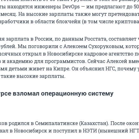
ты находятся инженеры DevOps — им предлагают до 5
месяц. На высокие зарплаты также могут претендова
зработчики в области блокчейн (в том числе криптова
я зарплата в России, по данным Росстата, составляет 
 рублей. Мы поговорили с Алексеем Сухоруковым, кот
ысячных открыл в Новосибирске кадровое агентство п
в и академию для программистов. Сейчас Алексей вмес
мя детьми живет на Кипре. Он объяснил НГС, почему 
такие высокие зарплаты.
урсе взломал операционную систему
ков родился в Семипалатинске (Казахстан). После око
хал в Новосибирск и поступил в НЭТИ (нынешний НГТ