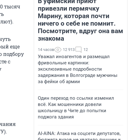
В уфимский приют
00 тысяч
привезли пермячку
ть
Марину, которая почти
лют).
ничего о себе не помнит.
Посмотрите, вдруг она вам
знакома
чуть
орый еще
14 часов
12 913
12
о подбору
Уважал иноагентов и размещал
те с
фривольные картинки:
у
эксклюзивные подробности
задержания в Волгограде мужчины
за фейки об армии
Один переход по ссылке изменил
всё. Как мошенники довели
школьницу в Чите до попытки
поджога здания
нчания
У).
AI-AINA: Атака на соцсети депутатов,
бюджета вузов не хватило лучшим и