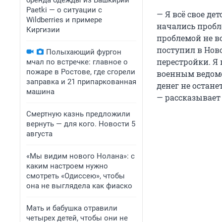
бренда одежды из Башкирии
Paetki — о ситуации с
— Я всё свое де
Wildberries и примере
начались пробле
Киргизии
проблемой не в
поступил в Нов
Полыхающий фургон
перестройки. Я 
мчал по встречке: главное о
пожаре в Ростове, где сгорели
военным ведомст
заправка и 21 припаркованная
денег не остан
машина
— рассказывает
Смертную казнь предложили
вернуть — для кого. Новости 5
августа
«Мы видим нового Нолана»: с
каким настроем нужно
смотреть «Одиссею», чтобы
она не выглядела как фиаско
Мать и бабушка отравили
четырех детей, чтобы они не