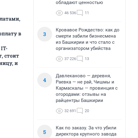
обладают ценностью
46 536
11
платами,
Кровавое Рождество: как до
рплату в
3
смерти забили бизнесмена
из Башкирии и что стало с
IT-
организатором убийства
, стоит
37 226
13
ницу, и
Давлеканово — деревня,
4
Раевка — не рай, Чишмы и
Кармаскалы — провинция с
огородами: отзывы на
райцентры Башкирии
32 691
20
Как по заказу. За что убили
5
директора крупного завода