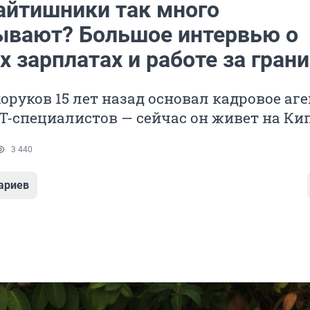
айтишники так много
ывают? Большое интервью о
 зарплатах и работе за гран
оруков 15 лет назад основал кадровое аг
IT-специалистов — сейчас он живет на Ки
3 440
ариев