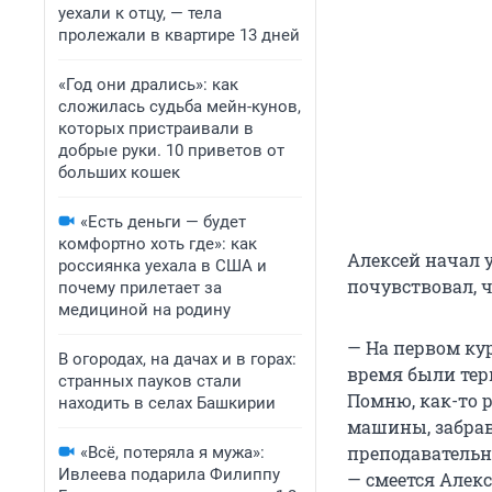
уехали к отцу, — тела
пролежали в квартире 13 дней
«Год они дрались»: как
сложилась судьба мейн-кунов,
которых пристраивали в
добрые руки. 10 приветов от
больших кошек
«Есть деньги — будет
комфортно хоть где»: как
Алексей начал 
россиянка уехала в США и
почувствовал, ч
почему прилетает за
медициной на родину
— На первом кур
В огородах, на дачах и в горах:
время были тер
странных пауков стали
Помню, как-то 
находить в селах Башкирии
машины, забрав
преподавательни
«Всё, потеряла я мужа»:
Ивлеева подарила Филиппу
— смеется Алекс