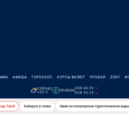
АММА
АФИША
ГОРОСКОП
КУРСЫ ВАЛЮТ
ПРОБКИ
ZODY
И
USD 80,93
СЕЙЧАС
2
ПРОБКИ
+24°C
EUR 93,19
над Уфой
Хабиров в гневе
Змеи на популярном туристическом мар