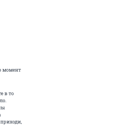
о момент
е в то
ло.
сы
а
 приходи,