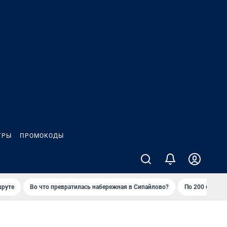
ГРЫ
ПРОМОКОДЫ
шруте
Во что превратилась набережная в Сипайлово?
По 200 баллов