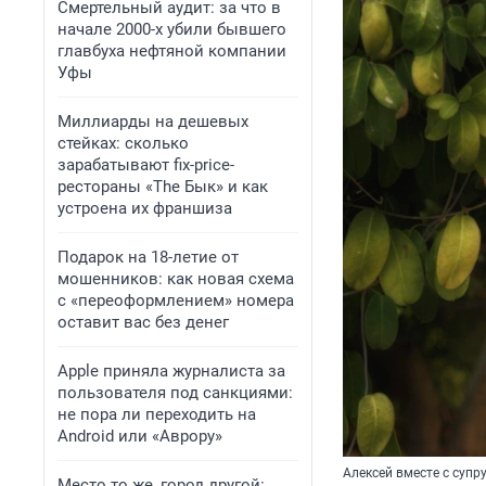
Смертельный аудит: за что в
начале 2000-х убили бывшего
главбуха нефтяной компании
Уфы
Миллиарды на дешевых
стейках: сколько
зарабатывают fix-price-
рестораны «The Бык» и как
устроена их франшиза
Подарок на 18-летие от
мошенников: как новая схема
с «переоформлением» номера
оставит вас без денег
Apple приняла журналиста за
пользователя под санкциями:
не пора ли переходить на
Android или «Аврору»
Алексей вместе с супр
Место то же, город другой: