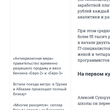
заработной пла
рублей каждый 
аналитики и ра
При этом средня
более 55 тысяч
в начале двухт
IT-специалисто
женой и четырь
«Антикризисная мера»:
программистов 
правительство временно
разрешило продажу и ввоз
бензина «Евро-2» и «Евро-3»
На первом к
Встали поезда метро: в Грузии
и Абхазии произошел полный
блэкаут
Алексей Сухору
школы он перее
«Многие разорятся»: селлер