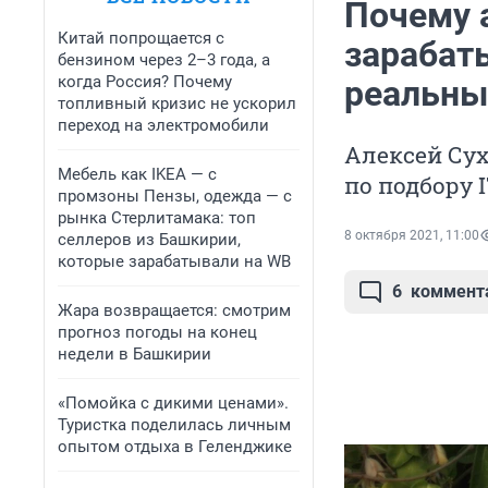
Почему 
Китай попрощается с
зарабат
бензином через 2–3 года, а
когда Россия? Почему
реальных
топливный кризис не ускорил
переход на электромобили
Алексей Сух
Мебель как IKEA — с
по подбору 
промзоны Пензы, одежда — с
рынка Стерлитамака: топ
8 октября 2021, 11:00
селлеров из Башкирии,
которые зарабатывали на WB
6
коммент
Жара возвращается: смотрим
прогноз погоды на конец
недели в Башкирии
«Помойка с дикими ценами».
Туристка поделилась личным
опытом отдыха в Геленджике