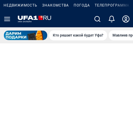
НЕДВИЖИМОСТЬ
ЗНАКОМСТВА
ПОГОДА
ТЕЛЕПРОГРАММА
Кто решает какой будет Уфа?
Мавлиев пр