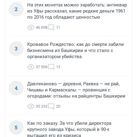
На этих монетах можно заработать: антиквар
2
из Уфы рассказал, какие редкие деньги 1961
по 2016 год обладают ценностью
46 698
11
Кровавое Рождество: как до смерти забили
3
бизнесмена из Башкирии и что стало с
организатором убийства
37 506
13
Давлеканово — деревня, Раевка — не рай,
4
Чишмы и Кармаскалы — провинция с
огородами: отзывы на райцентры Башкирии
35 232
20
Как по заказу. За что убили директора
5
крупного завода Уфы, который в 90-х
вытащил его из кризиса