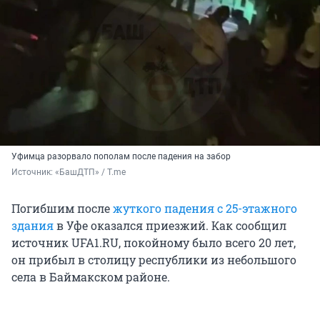
Уфимца разорвало пополам после падения на забор
Источник: 
«БашДТП» / T.me
Погибшим после
жуткого падения с
25-этажного
здания
в Уфе оказался приезжий. Как сообщил
источник UFA1.RU, покойному было всего 20 лет,
он прибыл в столицу республики из небольшого
села в Баймакском районе.