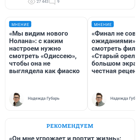
27 443
9
МНЕНИЕ
МНЕНИЕ
«Мы видим нового
«Финал не совп
Нолана»: с каким
ожиданиями»: 
настроем нужно
смотреть фил
смотреть «Одиссею»,
«Старый орел» 
чтобы она не
большом экран
выглядела как фиаско
честная рецен
Надежда Губарь
Надежда Губар
РЕКОМЕНДУЕМ
«Он мне угрожает и портит жизнь»: