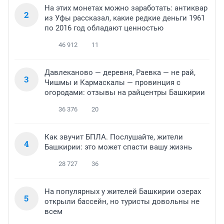
На этих монетах можно заработать: антиквар
2
из Уфы рассказал, какие редкие деньги 1961
по 2016 год обладают ценностью
46 912
11
Давлеканово — деревня, Раевка — не рай,
3
Чишмы и Кармаскалы — провинция с
огородами: отзывы на райцентры Башкирии
36 376
20
Как звучит БПЛА. Послушайте, жители
4
Башкирии: это может спасти вашу жизнь
28 727
36
На популярных у жителей Башкирии озерах
5
открыли бассейн, но туристы довольны не
всем