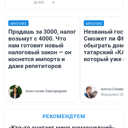
26 557
9
МНЕНИЕ
МНЕНИЕ
Продашь за 3000, налог
Незваный гост
возьмут с 4000. Что
Сможет ли ФК 
нам готовит новый
обыграть дома
налоговый закон — он
татарский «КА
коснется импорта и
который уже не
даже репетиторов
Антон Селивер
Анастасия Завгородняя
Журналист UFA1
РЕКОМЕНДУЕМ
«Кто-то считает меня сумасшедшей».