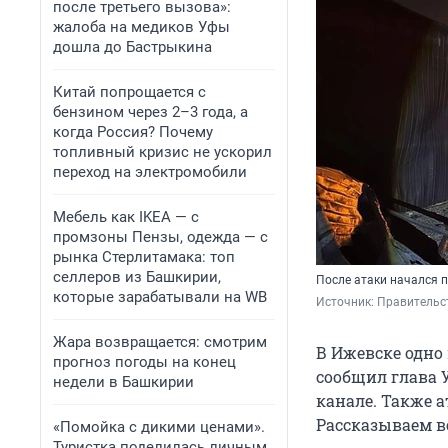
после третьего вызова»:
жалоба на медиков Уфы
дошла до Бастрыкина
Китай попрощается с
бензином через 2–3 года, а
когда Россия? Почему
топливный кризис не ускорил
переход на электромобили
Мебель как IKEA — с
промзоны Пензы, одежда — с
рынка Стерлитамака: топ
селлеров из Башкирии,
После атаки начался 
которые зарабатывали на WB
Источник: 
Правительст
Жара возвращается: смотрим
В Ижевске одно
прогноз погоды на конец
сообщил глава 
недели в Башкирии
канале. Также 
Рассказываем вс
«Помойка с дикими ценами».
Туристка поделилась личным