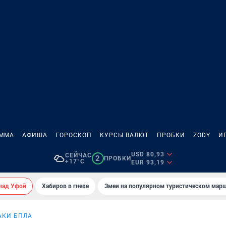
АММА
АФИША
ГОРОСКОП
КУРСЫ ВАЛЮТ
ПРОБКИ
ZODY
И
USD 80,93
СЕЙЧАС
2
ПРОБКИ
+17°C
EUR 93,19
над Уфой
Хабиров в гневе
Змеи на популярном туристическом мар
АКИ БПЛА