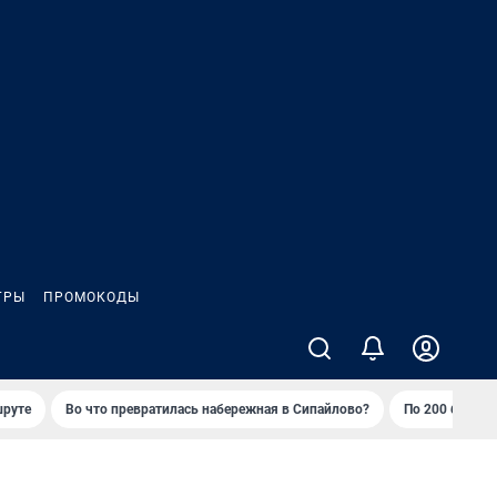
ГРЫ
ПРОМОКОДЫ
шруте
Во что превратилась набережная в Сипайлово?
По 200 баллов