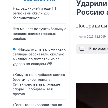
Ударили
Над Башкирией и еще 1 1
Россию 
регионами сбили 200
беспилотников
Пострадали
Что мешает получать большую
пенсию: список главных
1 июля 2025, 12:30
ошибок
12
коммен
«Находимся в заложниках»:
селлеры рассказали, сколько
миллионов потеряли из-за
ударов по складам WB
«Кому-то понадобился клочек
берега»: снос пляжа в
Сипайлово вызвал жаркие
споры — собираем за и
против
«Госпитализировали только