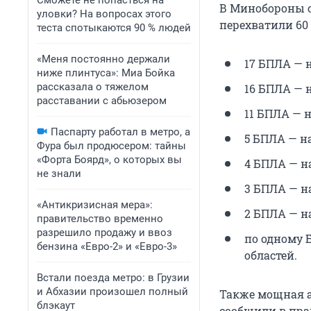
Сможете не попасться на
В Минобороны с
уловки? На вопросах этого
перехватили 60
теста спотыкаются 90 % людей
«Меня постоянно держали
17 БПЛА — 
ниже плинтуса»: Миа Бойка
рассказала о тяжелом
16 БПЛА — 
расставании с абьюзером
11 БПЛА — 
Паспарту работал в метро, а
5 БПЛА — н
Фура был продюсером: тайны
«Форта Боярд», о которых вы
4 БПЛА — н
не знали
3 БПЛА — н
«Антикризисная мера»:
2 БПЛА — н
правительство временно
разрешило продажу и ввоз
по одному 
бензина «Евро-2» и «Евро-3»
областей.
Встали поезда метро: в Грузии
и Абхазии произошел полный
Также мощная а
блэкаут
сообщили в пра