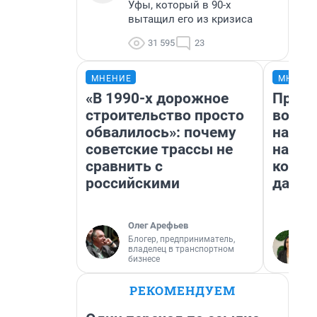
Уфы, который в 90-х
вытащил его из кризиса
31 595
23
МНЕНИЕ
МНЕНИ
«В 1990-х дорожное
Прода
строительство просто
возьм
обвалилось»: почему
нам г
советские трассы не
налог
сравнить с
косне
российскими
даже 
Олег Арефьев
Блогер, предприниматель,
владелец в транспортном
бизнесе
РЕКОМЕНДУЕМ