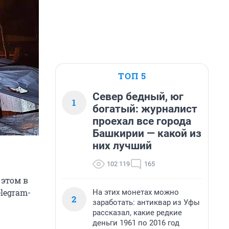
ТОП 5
Север бедный, юг
1
богатый: журналист
проехал все города
Башкирии — какой из
них лучший
102 119
165
 этом в
legram-
На этих монетах можно
2
заработать: антиквар из Уфы
рассказал, какие редкие
деньги 1961 по 2016 год