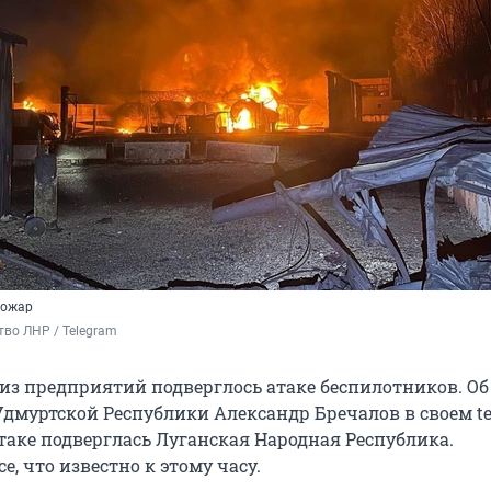
пожар
во ЛНР / Telegram 
 из предприятий подверглось атаке беспилотников. Об
Удмуртской Республики Александр Бречалов в своем te
атаке подверглась Луганская Народная Республика.
е, что известно к этому часу.