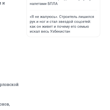
и и
налетами БПЛА
«Я не жалуюсь». Строитель лишился
рук и ног и стал звездой соцсетей:
как он живет и почему его семью
искал весь Узбекистан
Орловской
онов,