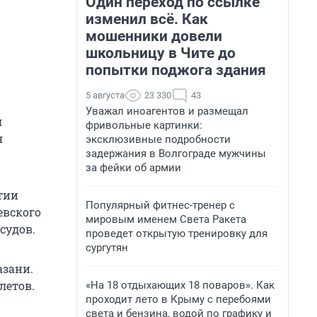
Один переход по ссылке
изменил всё. Как
мошенники довели
школьницу в Чите до
попытки поджога здания
5 августа
23 330
43
Уважал иноагентов и размещал
я
фривольные картинки:
я
эксклюзивные подробности
задержания в Волгограде мужчины
за фейки об армии
тии
Популярный фитнес-тренер с
евского
мировым именем Света Ракета
судов.
проведет открытую тренировку для
сургутян
азани.
летов.
«На 18 отдыхающих 18 поваров». Как
проходит лето в Крыму с перебоями
света и бензина, водой по графику и