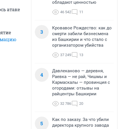
обладают ценностью
сь атаке
46 542
11
Кровавое Рождество: как до
3
иятие
смерти забили бизнесмена
рмацию
из Башкирии и что стало с
организатором убийства
37 249
13
Давлеканово — деревня,
4
Раевка — не рай, Чишмы и
Кармаскалы — провинция с
огородами: отзывы на
райцентры Башкирии
32 786
20
Как по заказу. За что убили
5
директора крупного завода