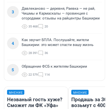
Давлеканово — деревня, Раевка — не рай,
3
Чишмы и Кармаскалы — провинция с
огородами: отзывы на райцентры Башкирии
35 468
20
Как звучит БПЛА. Послушайте, жители
4
Башкирии: это может спасти вашу жизнь
28 391
36
Обращение ФСБ к жителям Башкирии
5
22 579
114
МНЕНИЕ
МНЕНИЕ
Незваный гость хуже?
Продашь за 300
Сможет ли ФК «Уфа»
возьмут с 4000