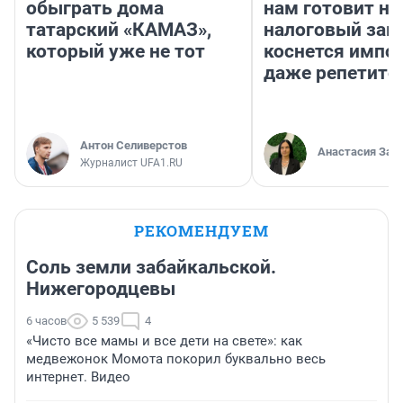
обыграть дома
нам готовит н
татарский «КАМАЗ»,
налоговый зако
который уже не тот
коснется импор
даже репетито
Антон Селиверстов
Анастасия Зав
Журналист UFA1.RU
РЕКОМЕНДУЕМ
Соль земли забайкальской.
Нижегородцевы
6 часов
5 539
4
«Чисто все мамы и все дети на свете»: как
медвежонок Момота покорил буквально весь
интернет. Видео