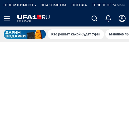
НЕДВИЖИМОСТЬ
ЗНАКОМСТВА
ПОГОДА
ТЕЛЕПРОГРАММА
Кто решает какой будет Уфа?
Мавлиев пр