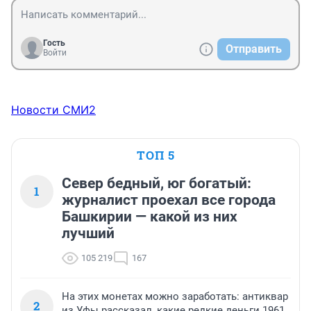
Гость
Отправить
Войти
Новости СМИ2
ТОП 5
Север бедный, юг богатый:
1
журналист проехал все города
Башкирии — какой из них
лучший
105 219
167
На этих монетах можно заработать: антиквар
2
из Уфы рассказал, какие редкие деньги 1961