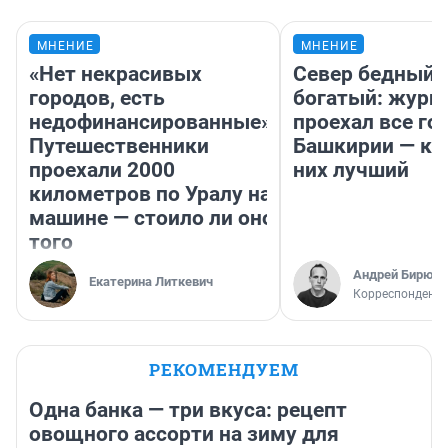
МНЕНИЕ
МНЕНИЕ
«Нет некрасивых
Север бедный,
городов, есть
богатый: журн
недофинансированные».
проехал все го
Путешественники
Башкирии — ка
проехали 2000
них лучший
километров по Уралу на
машине — стоило ли оно
того
Андрей Бирюко
Екатерина Литкевич
Корреспондент 
РЕКОМЕНДУЕМ
Одна банка — три вкуса: рецепт
овощного ассорти на зиму для