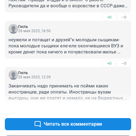
Руководители да и вообще о воровстве в СССР-даже 
и не не читали выкидывали в ДОМ Печати.Ну а 
+0
–0
теперь тоже самое:кто пишет в этом" ящики"-тоже 
самое-и главное сидят пацаны и не соображающие о 
Гость
ЖИЗНИ. Выкидывають писанину-и за это получают 
26 мая 2025, 18:50
зарплату и сообщают в МВД РФ-РБ.
неужели и потащат и друзей"к молодым сыщикам-
пока молодые сыщики еле-еле окончившиеся ВУЗ и 
кроме денег пока ничего и почувствовали-жилье 
нету-нужна отдельная хорошая квартира-Отец живут с 
+0
–0
другой бабой-а мне стыдно перед ребятами-да и Мама 
тоже не-не,.одна.Вот так вот-.
Гость
26 мая 2025, 12:39
Заканчивать надо принимать не пойми каких 
иностранцев, ради оплаты. Иностранцы вузам 
выгодны, они же платят и немало, не на бюджетных 
местах обучаются. Ректоров надо контролировать, а 
+3
–1
неэту мелочь из среднего звена прессовать. Если 
другие вузы проверить, то же самое будет, если не 
хуже.
Читать все комментарии