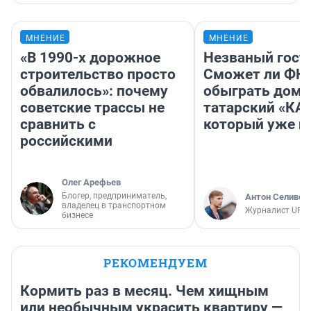
МНЕНИЕ
МНЕНИЕ
«В 1990-х дорожное
Незваный гост
строительство просто
Сможет ли ФК 
обвалилось»: почему
обыграть дома
советские трассы не
татарский «КА
сравнить с
который уже не
российскими
Олег Арефьев
Блогер, предприниматель,
Антон Селивер
владелец в транспортном
Журналист UFA1
бизнесе
РЕКОМЕНДУЕМ
Кормить раз в месяц. Чем хищным
или необычным украсить квартиру —