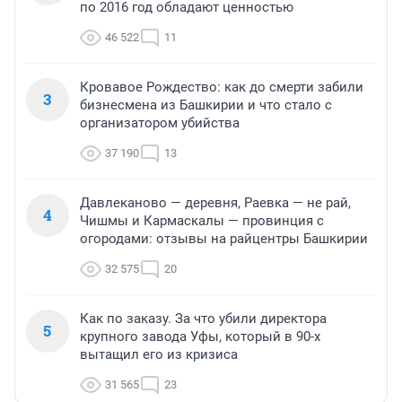
по 2016 год обладают ценностью
46 522
11
Кровавое Рождество: как до смерти забили
3
бизнесмена из Башкирии и что стало с
организатором убийства
37 190
13
Давлеканово — деревня, Раевка — не рай,
4
Чишмы и Кармаскалы — провинция с
огородами: отзывы на райцентры Башкирии
32 575
20
Как по заказу. За что убили директора
5
крупного завода Уфы, который в 90-х
вытащил его из кризиса
31 565
23