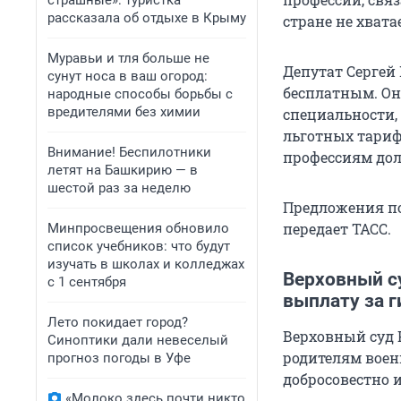
страшные»: туристка
рассказала об отдыхе в Крыму
стране не хвата
Муравьи и тля больше не
Депутат Сергей
сунут носа в ваш огород:
бесплатным. Он
народные способы борьбы с
вредителями без химии
специальности, 
льготных тариф
Внимание! Беспилотники
профессиям до
летят на Башкирию — в
шестой раз за неделю
Предложения по
передает ТАСС.
Минпросвещения обновило
список учебников: что будут
изучать в школах и колледжах
Верховный су
с 1 сентября
выплату за г
Лето покидает город?
Верховный суд 
Синоптики дали невеселый
родителям воен
прогноз погоды в Уфе
добросовестно 
«Молоко здесь почти никто