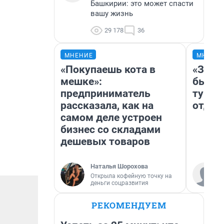
Башкирии: это может спасти
вашу жизнь
29 178
36
МНЕНИЕ
МНЕНИ
«Покупаешь кота в
«За н
мешке»:
были 
предприниматель
турис
рассказала, как на
отдых
самом деле устроен
бизнес со складами
дешевых товаров
Наталья Шорохова
Открыла кофейную точку на
деньги соцразвития
РЕКОМЕНДУЕМ