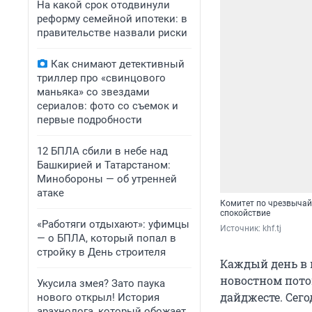
На какой срок отодвинули
реформу семейной ипотеки: в
правительстве назвали риски
Как снимают детективный
триллер про «свинцового
маньяка» со звездами
сериалов: фото со съемок и
первые подробности
12 БПЛА сбили в небе над
Башкирией и Татарстаном:
Минобороны — об утренней
атаке
Комитет по чрезвычай
спокойствие
«Работяги отдыхают»: уфимцы
Источник: 
khf.tj
— о БПЛА, который попал в
стройку в День строителя
Каждый день в 
новостном пото
Укусила змея? Зато паука
дайджесте. Сего
нового открыл! История
арахнолога, который обожает