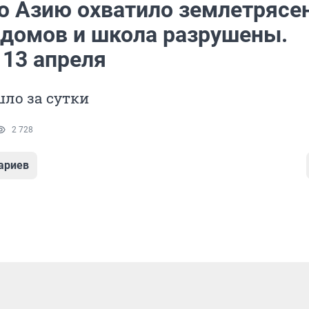
 Азию охватило землетрясен
 домов и школа разрушены.
 13 апреля
ло за сутки
2 728
ариев