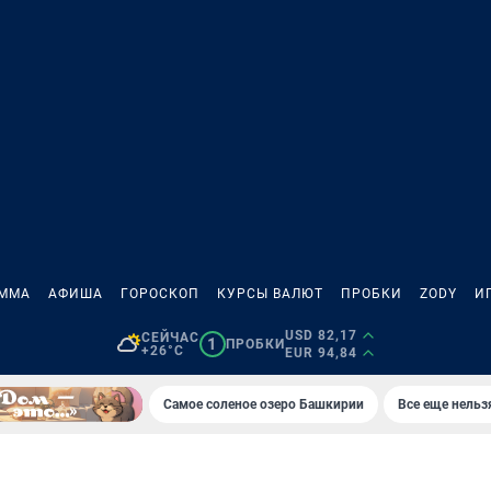
АММА
АФИША
ГОРОСКОП
КУРСЫ ВАЛЮТ
ПРОБКИ
ZODY
И
USD 82,17
СЕЙЧАС
1
ПРОБКИ
+26°C
EUR 94,84
Самое соленое озеро Башкирии
Все еще нельз