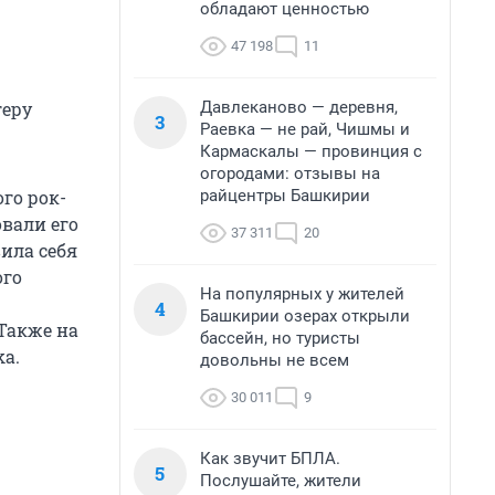
обладают ценностью
47 198
11
Давлеканово — деревня,
геру
3
Раевка — не рай, Чишмы и
Кармаскалы — провинция с
огородами: отзывы на
райцентры Башкирии
го рок-
вали его
37 311
20
ила себя
ого
На популярных у жителей
4
Башкирии озерах открыли
Также на
бассейн, но туристы
ka.
довольны не всем
30 011
9
Как звучит БПЛА.
5
Послушайте, жители