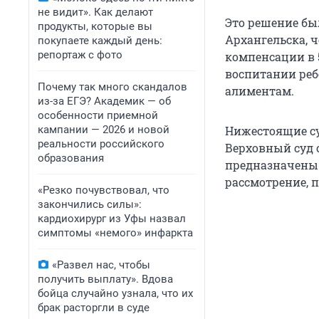
не видит». Как делают
Это решение бы
продукты, которые вы
Архангельска, 
покупаете каждый день:
репортаж с фото
компенсации в 5
воспитании реб
Почему так много скандалов
алиментам.
из-за ЕГЭ? Академик — об
особенности приемной
кампании — 2026 и новой
Нижестоящие су
реальности российского
Верховный суд 
образования
предназначены 
рассмотрение, 
«Резко почувствовал, что
закончились силы»:
кардиохирург из Уфы назвал
симптомы «немого» инфаркта
«Развел нас, чтобы
получить выплату». Вдова
бойца случайно узнала, что их
брак расторгли в суде