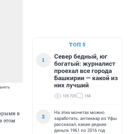
ТОП 5
Север бедный, юг
1
богатый: журналист
проехал все города
Башкирии — какой из
них лучший
ранять
105 725
168
На этих монетах можно
торыми в
2
заработать: антиквар из Уфы
в этом
рассказал, какие редкие
деньги 1961 по 2016 год