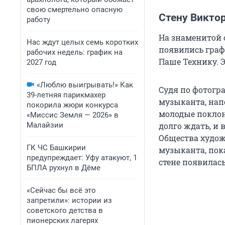
свою смертельно опасную
Стену Викто
работу
На знаменитой 
Нас ждут целых семь коротких
появились граф
рабочих недель: график на
Паше Технику. 
2027 год
«Люблю выигрывать!» Как
Судя по фотогра
39-летняя парикмахер
музыканта, нап
покорила жюри конкурса
молодые поклон
«Миссис Земля — 2026» в
Малайзии
долго ждать, и 
Общества худож
ГК ЧС Башкирии
музыканта, пок
предупреждает: Уфу атакуют, 1
стене появилась
БПЛА рухнул в Дёме
«Сейчас бы всё это
запретили»: истории из
советского детства в
пионерских лагерях