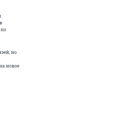
и
в
 по
зей, но
на новое