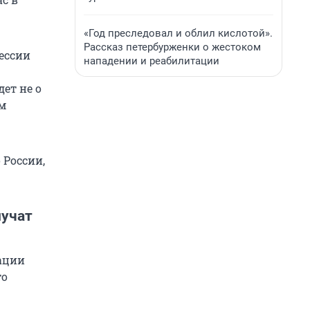
«Год преследовал и облил кислотой».
Рассказ петербурженки о жестоком
ессии
нападении и реабилитации
ет не о
м
 России,
лучат
ации
то