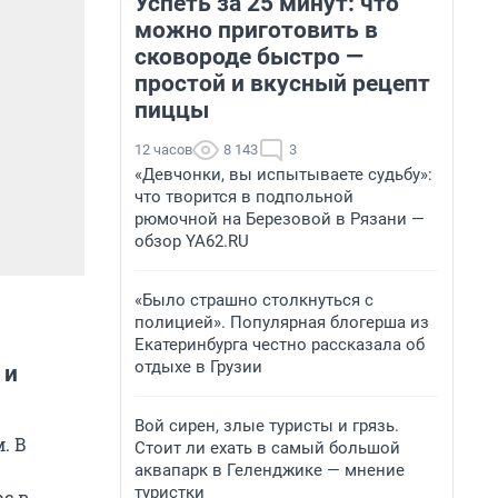
Успеть за 25 минут: что
можно приготовить в
сковороде быстро —
простой и вкусный рецепт
пиццы
12 часов
8 143
3
«Девчонки, вы испытываете судьбу»:
что творится в подпольной
рюмочной на Березовой в Рязани —
обзор YA62.RU
«Было страшно столкнуться с
полицией». Популярная блогерша из
Екатеринбурга честно рассказала об
отдыхе в Грузии
 и
Вой сирен, злые туристы и грязь.
. В
Стоит ли ехать в самый большой
аквапарк в Геленджике — мнение
туристки
с в